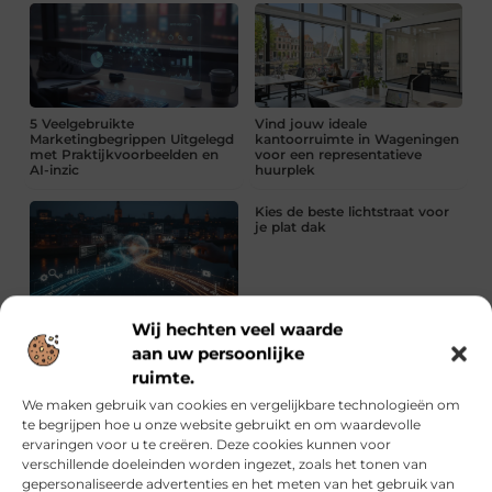
5 Veelgebruikte
Vind jouw ideale
Marketingbegrippen Uitgelegd
kantoorruimte in Wageningen
met Praktijkvoorbeelden en
voor een representatieve
AI-inzic
huurplek
Kies de beste lichtstraat voor
je plat dak
De perfecte synergie tussen
Wij hechten veel waarde
SEO en online marketing in
Deventer
aan uw persoonlijke
ruimte.
Kies de beste lichtstraat voor je plat dak
We maken gebruik van cookies en vergelijkbare technologieën om
te begrijpen hoe u onze website gebruikt en om waardevolle
Lees verder »
ervaringen voor u te creëren. Deze cookies kunnen voor
verschillende doeleinden worden ingezet, zoals het tonen van
Krullen in topvorm met de juiste olie en routine
gepersonaliseerde advertenties en het meten van het gebruik van