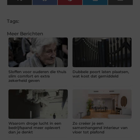
X
Facebook
Pinterest
LinkedIn
Email
(Twitter)
Tags:
Meer Berichten
Sloffen voor ouderen die thuis
Dubbele poort laten plaatsen,
slim comfort en extra
wat kost dat gemiddeld
zekerheid geven
Waarom droge lucht in een
Zo creëer je een
bedrijfspand meer oplevert
samenhangend interieur van
dan je denkt
vloer tot plafond