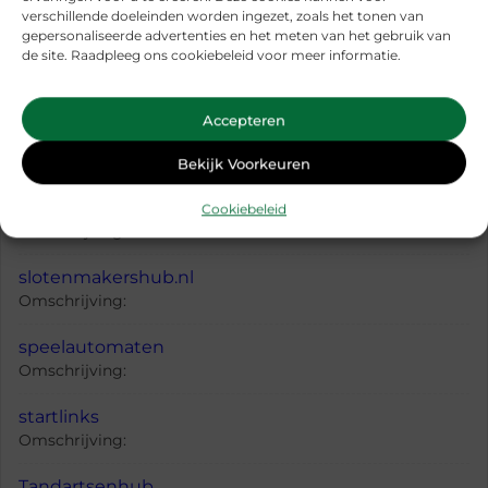
verschillende doeleinden worden ingezet, zoals het tonen van
Omschrijving:
gepersonaliseerde advertenties en het meten van het gebruik van
de site. Raadpleeg ons cookiebeleid voor meer informatie.
online-advertising
Omschrijving:
Accepteren
onlinestores
Omschrijving:
Bekijk Voorkeuren
schoonheidsspecialisten
Cookiebeleid
Omschrijving:
slotenmakershub.nl
Omschrijving:
speelautomaten
Omschrijving:
startlinks
Omschrijving:
Tandartsenhub