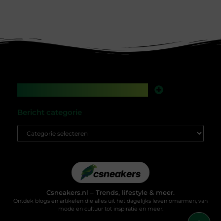
Main Links
Backlinks kopen in Nederland: werkt het nog, of speel je met vuur?
Geld verdienen met je website: droom of gewoon een kwestie van slim bouwen?
Bericht categorie
Csneakers.nl – Trends, lifestyle & meer.
Ontdek blogs en artikelen die alles uit het dagelijks leven omarmen, van
mode en cultuur tot inspiratie en meer.