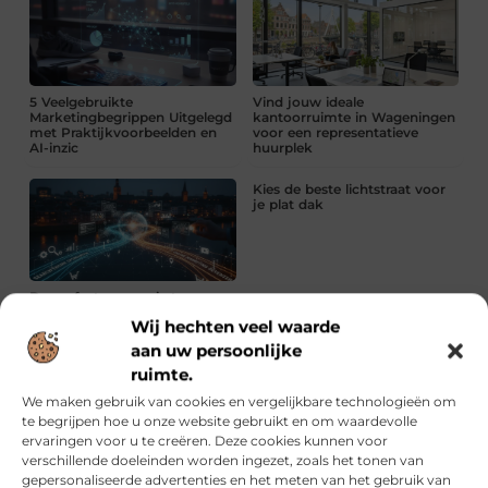
5 Veelgebruikte
Vind jouw ideale
Marketingbegrippen Uitgelegd
kantoorruimte in Wageningen
met Praktijkvoorbeelden en
voor een representatieve
AI-inzic
huurplek
Kies de beste lichtstraat voor
je plat dak
De perfecte synergie tussen
SEO en online marketing in
Wij hechten veel waarde
Deventer
aan uw persoonlijke
ruimte.
Kies de beste lichtstraat voor je plat dak
We maken gebruik van cookies en vergelijkbare technologieën om
Lees verder »
te begrijpen hoe u onze website gebruikt en om waardevolle
ervaringen voor u te creëren. Deze cookies kunnen voor
Krullen in topvorm met de juiste olie en routine
verschillende doeleinden worden ingezet, zoals het tonen van
Lees verder »
gepersonaliseerde advertenties en het meten van het gebruik van