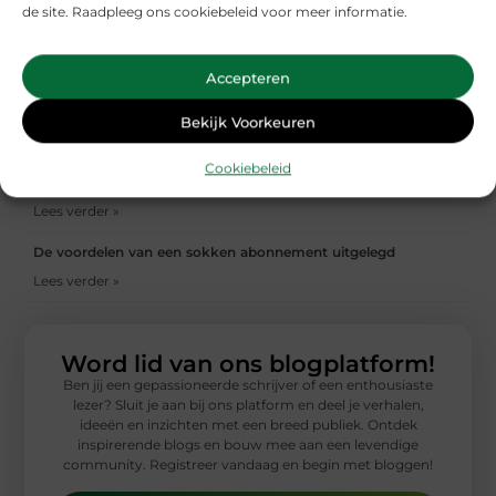
de site. Raadpleeg ons cookiebeleid voor meer informatie.
Stijlvol blijven zonder iedere trend achterna te lopen
Lees verder »
Accepteren
Bereid uw lichaam voor op sportieve avonturen met
chiropractie Nijmegen
Bekijk Voorkeuren
Lees verder »
Cookiebeleid
Zo plan je de perfecte rondreis door Ierland
Lees verder »
De voordelen van een sokken abonnement uitgelegd
Lees verder »
Word lid van ons blogplatform!
Ben jij een gepassioneerde schrijver of een enthousiaste
lezer? Sluit je aan bij ons platform en deel je verhalen,
ideeën en inzichten met een breed publiek. Ontdek
inspirerende blogs en bouw mee aan een levendige
community. Registreer vandaag en begin met bloggen!