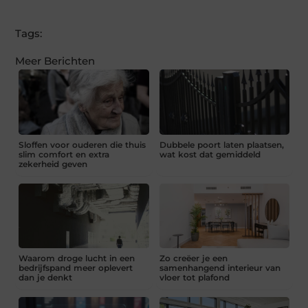
Tags:
Meer Berichten
Sloffen voor ouderen die thuis
Dubbele poort laten plaatsen,
slim comfort en extra
wat kost dat gemiddeld
zekerheid geven
Waarom droge lucht in een
Zo creëer je een
bedrijfspand meer oplevert
samenhangend interieur van
dan je denkt
vloer tot plafond