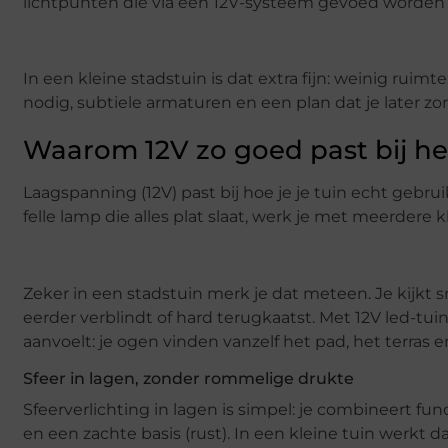
lichtpunten die via een 12V-systeem gevoed worden i
In een kleine stadstuin is dat extra fijn: weinig ruimt
nodig, subtiele armaturen en een plan dat je later zo
Waarom 12V zo goed past bij he
Laagspanning (12V) past bij hoe je je tuin echt gebr
felle lamp die alles plat slaat, werk je met meerdere
Zeker in een stadstuin merk je dat meteen. Je kijkt 
eerder verblindt of hard terugkaatst. Met 12V led-tuin
aanvoelt: je ogen vinden vanzelf het pad, het terras e
Sfeer in lagen, zonder rommelige drukte
Sfeerverlichting in lagen is simpel: je combineert func
en een zachte basis (rust). In een kleine tuin werkt