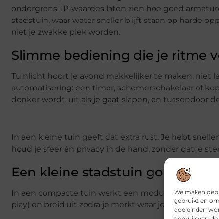
ondergrens. IP-waardes laten zien hoe goed armatur
stadstuin, waar water sneller blijft staan op harde opp
niet je zwakke plek worden.
Slimme bediening die je ritme v
Tuinlicht hoort je avond makkelijker te maken, niet 
automatisering: een timer, schemerschakelaar of koppe
donker wordt, uit als je gaat slapen, en tussendoor 
In een kleine tuin geeft dat extra rust. Je hebt snelle
houd je sfeer én privacy in de hand, zonder dat je s
Een kleine stadstuin goed verli
We maken gebru
In een compacte tuin werkt een modulaire aanpak bijn
gebruikt en om
play) en breid uit zodra je merkt waar je echt licht 
doeleinden wor
gebruik van de 