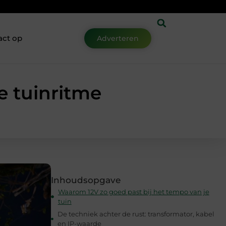
act op
Adverteren
 je tuinritme
Inhoudsopgave
Waarom 12V zo goed past bij het tempo van je
tuin
De techniek achter de rust: transformator, kabel
en IP-waarde