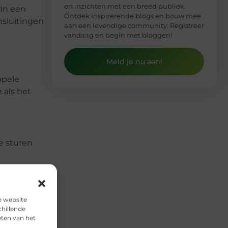
en inzichten met een breed publiek.
 In een
Ontdek inspirerende blogs en bouw mee
ansluitingen
aan een levendige community. Registreer
vandaag en begin met bloggen!
Meld je nu aan!
mpele
 als het
te sturen
e website
V (plug &
chillende
ste plekken.
eten van het