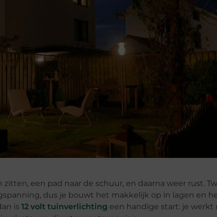
zitten, een pad naar de schuur, en daarna weer rust. Twa
laagspanning, dus je bouwt het makkelijk op in lagen en he
dan is
12 volt tuinverlichting
een handige start: je werkt