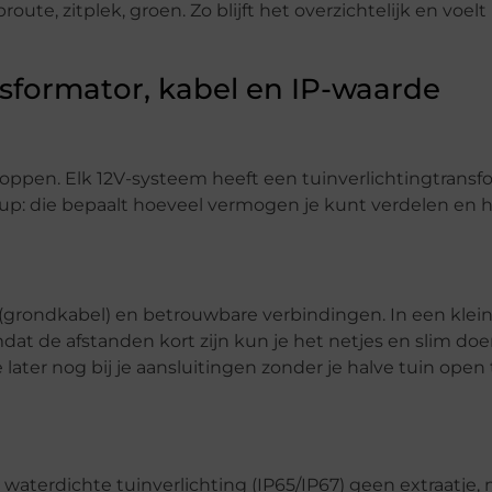
oute, zitplek, groen. Zo blijft het overzichtelijk en voelt
nsformator, kabel en IP-waarde
kloppen. Elk 12V-systeem heeft een tuinverlichtingtransf
tup: die bepaalt hoeveel vermogen je kunt verdelen en ho
 (grondkabel) en betrouwbare verbindingen. In een kleine
mdat de afstanden kort zijn kun je het netjes en slim do
later nog bij je aansluitingen zonder je halve tuin open 
 waterdichte tuinverlichting (IP65/IP67) geen extraatje,