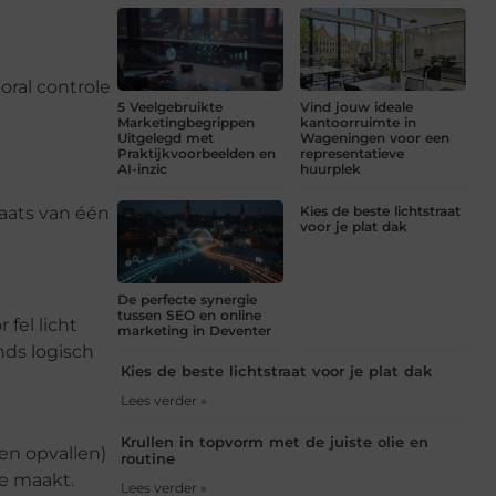
ooral controle
5 Veelgebruikte
Vind jouw ideale
Marketingbegrippen
kantoorruimte in
Uitgelegd met
Wageningen voor een
Praktijkvoorbeelden en
representatieve
AI-inzic
huurplek
Kies de beste lichtstraat
laats van één
voor je plat dak
De perfecte synergie
tussen SEO en online
fel licht
marketing in Deventer
nds logisch
Kies de beste lichtstraat voor je plat dak
Lees verder »
Krullen in topvorm met de juiste olie en
ten opvallen)
routine
te maakt.
Lees verder »