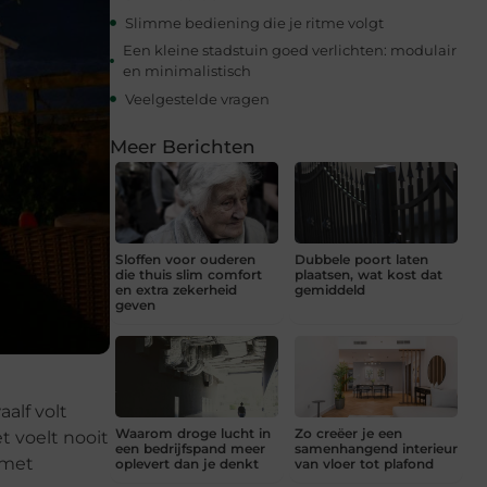
Slimme bediening die je ritme volgt
Een kleine stadstuin goed verlichten: modulair
en minimalistisch
Veelgestelde vragen
Meer Berichten
Sloffen voor ouderen
Dubbele poort laten
die thuis slim comfort
plaatsen, wat kost dat
en extra zekerheid
gemiddeld
geven
alf volt
Waarom droge lucht in
Zo creëer je een
t voelt nooit
een bedrijfspand meer
samenhangend interieur
 met
oplevert dan je denkt
van vloer tot plafond