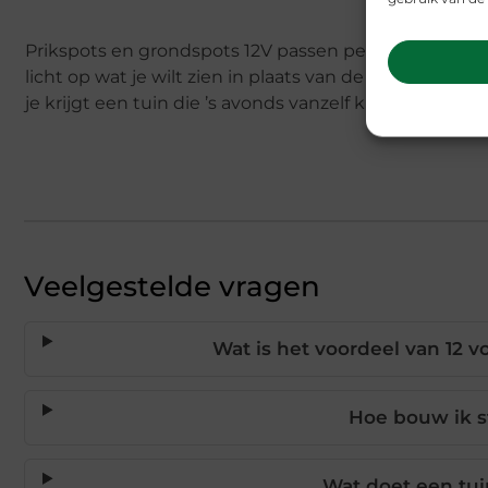
Prikspots en grondspots 12V passen perfect bij dat mi
licht op wat je wilt zien in plaats van de hele tuin 
je krijgt een tuin die ’s avonds vanzelf klopt: rustig,
Veelgestelde vragen
Wat is het voordeel van 12 vo
Hoe bouw ik sf
Wat doet een tui