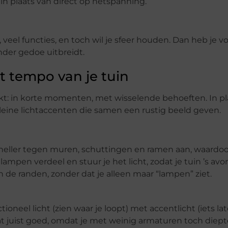
n plaats van direct op netspanning.
e, veel functies, en toch wil je sfeer houden. Dan heb je v
nder gedoe uitbreidt.
t tempo van je tuin
uikt: in korte momenten, met wisselende behoeften. In p
 kleine lichtaccenten die samen een rustig beeld geven.
sneller tegen muren, schuttingen en ramen aan, waardoor 
lampen verdeel en stuur je het licht, zodat je tuin ’s avo
n de randen, zonder dat je alleen maar “lampen” ziet.
tioneel licht (zien waar je loopt) met accentlicht (iets la
 dat juist goed, omdat je met weinig armaturen toch diep