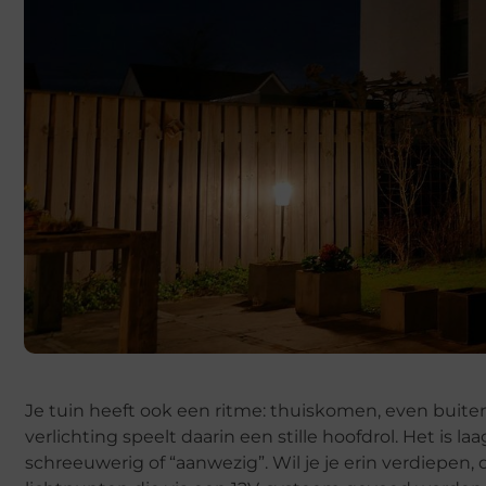
Je tuin heeft ook een ritme: thuiskomen, even buiten 
verlichting speelt daarin een stille hoofdrol. Het is 
schreeuwerig of “aanwezig”. Wil je je erin verdiepen, 