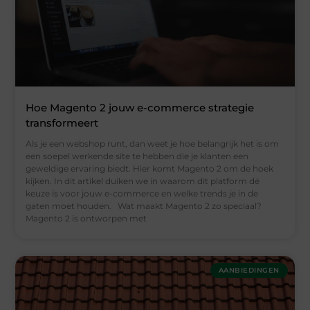
Hoe Magento 2 jouw e-commerce strategie
transformeert
Als je een webshop runt, dan weet je hoe belangrijk het is om
een soepel werkende site te hebben die je klanten een
geweldige ervaring biedt. Hier komt Magento 2 om de hoek
kijken. In dit artikel duiken we in waarom dit platform dé
keuze is voor jouw e-commerce en welke trends je in de
gaten moet houden. Wat maakt Magento 2 zo speciaal?
Magento 2 is ontworpen met
AANBIEDINGEN