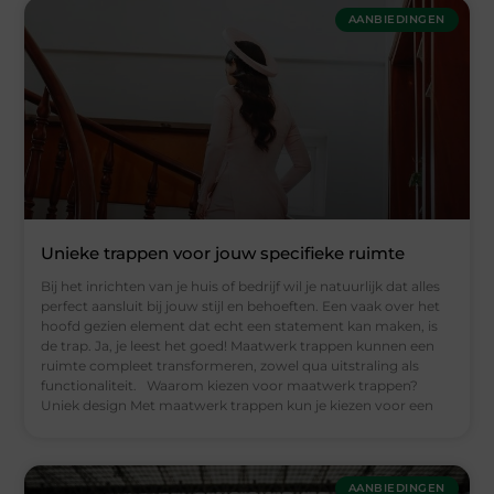
AANBIEDINGEN
Unieke trappen voor jouw specifieke ruimte
Bij het inrichten van je huis of bedrijf wil je natuurlijk dat alles
perfect aansluit bij jouw stijl en behoeften. Een vaak over het
hoofd gezien element dat echt een statement kan maken, is
de trap. Ja, je leest het goed! Maatwerk trappen kunnen een
ruimte compleet transformeren, zowel qua uitstraling als
functionaliteit. Waarom kiezen voor maatwerk trappen?
Uniek design Met maatwerk trappen kun je kiezen voor een
AANBIEDINGEN