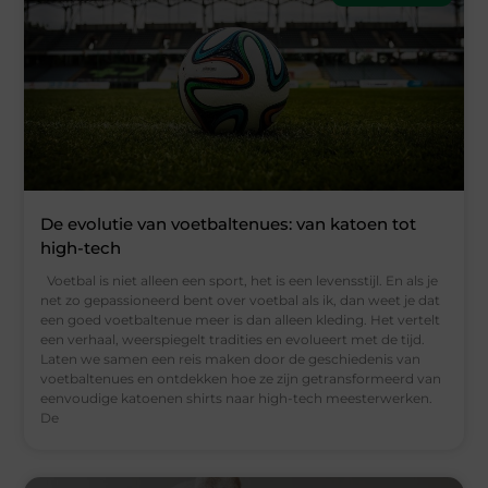
De evolutie van voetbaltenues: van katoen tot
high-tech
Voetbal is niet alleen een sport, het is een levensstijl. En als je
net zo gepassioneerd bent over voetbal als ik, dan weet je dat
een goed voetbaltenue meer is dan alleen kleding. Het vertelt
een verhaal, weerspiegelt tradities en evolueert met de tijd.
Laten we samen een reis maken door de geschiedenis van
voetbaltenues en ontdekken hoe ze zijn getransformeerd van
eenvoudige katoenen shirts naar high-tech meesterwerken.
De