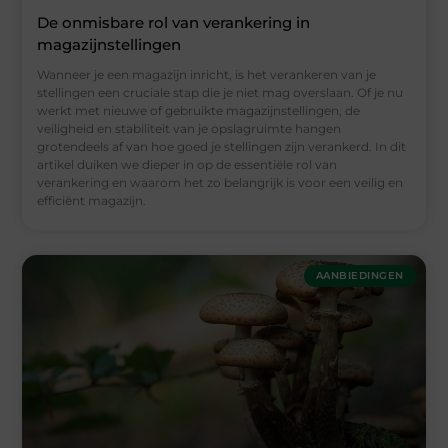
De onmisbare rol van verankering in
magazijnstellingen
Wanneer je een magazijn inricht, is het verankeren van je
stellingen een cruciale stap die je niet mag overslaan. Of je nu
werkt met nieuwe of gebruikte magazijnstellingen, de
veiligheid en stabiliteit van je opslagruimte hangen
grotendeels af van hoe goed je stellingen zijn verankerd. In dit
artikel duiken we dieper in op de essentiële rol van
verankering en waarom het zo belangrijk is voor een veilig en
efficiënt magazijn.
AANBIEDINGEN