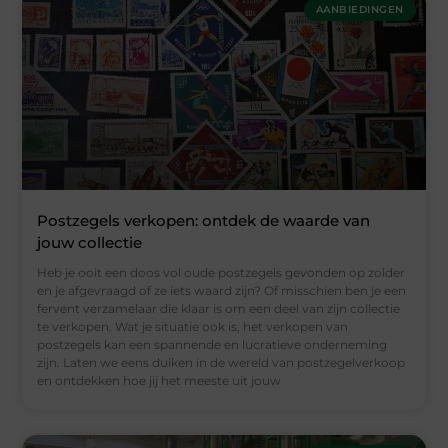
AANBIEDINGEN
Postzegels verkopen: ontdek de waarde van
jouw collectie
Heb je ooit een doos vol oude postzegels gevonden op zolder
en je afgevraagd of ze iets waard zijn? Of misschien ben je een
fervent verzamelaar die klaar is om een deel van zijn collectie
te verkopen. Wat je situatie ook is, het verkopen van
postzegels kan een spannende en lucratieve onderneming
zijn. Laten we eens duiken in de wereld van postzegelverkoop
en ontdekken hoe jij het meeste uit jouw