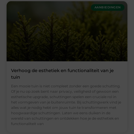
AANBIEDINGEN
Verhoog de esthetiek en functionaliteit van je
tuin
Een mooie tuin is niet compleet zonder een goede schutting.
Of je nu op zoek bent naar privacy, veiligheid of gewoon een
esthetische upgrade, schuttingen spelen een cruciale rol in
het vormgeven van je buitenruimte. Bij schuttingwerk vind je
alles wat je nodig hebt om jouw tuin te transformeren met
hoogwaardige schuttingen. Laten we eens duiken in de
wereld van schuttingen en ontdekken hoe je de esthetiek en
functionaliteit van