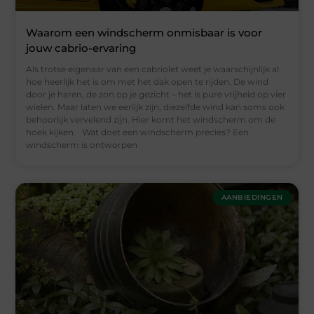
Waarom een windscherm onmisbaar is voor
jouw cabrio-ervaring
Als trotse eigenaar van een cabriolet weet je waarschijnlijk al
hoe heerlijk het is om met het dak open te rijden. De wind
door je haren, de zon op je gezicht – het is pure vrijheid op vier
wielen. Maar laten we eerlijk zijn, diezelfde wind kan soms ook
behoorlijk vervelend zijn. Hier komt het windscherm om de
hoek kijken. Wat doet een windscherm precies? Een
windscherm is ontworpen
AANBIEDINGEN