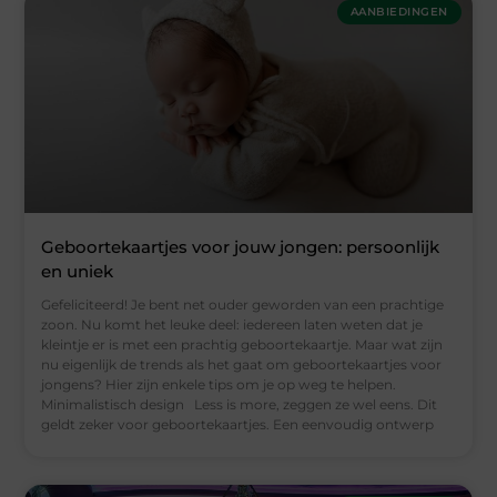
AANBIEDINGEN
Geboortekaartjes voor jouw jongen: persoonlijk
en uniek
Gefeliciteerd! Je bent net ouder geworden van een prachtige
zoon. Nu komt het leuke deel: iedereen laten weten dat je
kleintje er is met een prachtig geboortekaartje. Maar wat zijn
nu eigenlijk de trends als het gaat om geboortekaartjes voor
jongens? Hier zijn enkele tips om je op weg te helpen.
Minimalistisch design Less is more, zeggen ze wel eens. Dit
geldt zeker voor geboortekaartjes. Een eenvoudig ontwerp