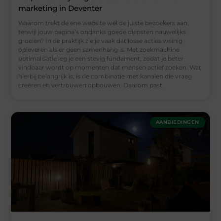
marketing in Deventer
Waarom trekt de ene website wél de juiste bezoekers aan,
terwijl jouw pagina’s ondanks goede diensten nauwelijks
groeien? In de praktijk zie je vaak dat losse acties weinig
opleveren als er geen samenhang is. Met zoekmachine
optimalisatie leg je een stevig fundament, zodat je beter
vindbaar wordt op momenten dat mensen actief zoeken. Wat
hierbij belangrijk is, is de combinatie met kanalen die vraag
creëren en vertrouwen opbouwen. Daarom past
AANBIEDINGEN