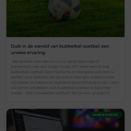
Duik in de wereld van bubbelbal voetbal: een
unieke ervaring
Ben je klaar voor een avontuur dat je teamuitje of
evenement naar een hoger niveau tilt? Maak kennis met
bubbelbal voetbal! Deze hilarische en energieke activiteit is
perfect voor iedereen die op zoek is naar een unieke manier
om plezier te hebben en tegelijkertijd actief bezig te zijn. Laten
we samen ontdekken wat bubbelbal voetbal zo bijzonder
maakt. Wat is bubbelbal voetbal? Stel je voor: je stapt in
AANBIEDINGEN