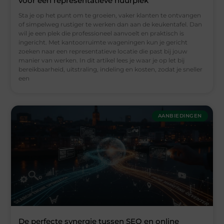
voor een representatieve huurplek
Sta je op het punt om te groeien, vaker klanten te ontvangen
of simpelweg rustiger te werken dan aan de keukentafel. Dan
wil je een plek die professioneel aanvoelt en praktisch is
ingericht. Met kantoorruimte wageningen kun je gericht
zoeken naar een representatieve locatie die past bij jouw
manier van werken. In dit artikel lees je waar je op let bij
bereikbaarheid, uitstraling, indeling en kosten, zodat je sneller
een
AANBIEDINGEN
De perfecte synergie tussen SEO en online