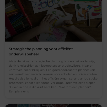
Strategische planning voor efficiënt
onderwijsbeheer
Als je denkt aan strategische planning binnen het onderwijs,
denk je misschien aan lesroosters en studiewijzers. Maar er
komt veel meer bij kijken! Een goed doordachte planner kan
een wereld van verschil maken voor scholen en universiteiten.
Het draait allemaal om het efficiënt organiseren van logistieke
processen, zodat alles soepel verloopt. Laten we eens dieper
duiken in hoe je dit kunt bereiken. Waarom een planner?
Een planner is