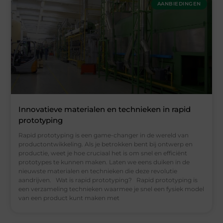
AANBIEDINGEN
Innovatieve materialen en technieken in rapid
prototyping
Rapid prototyping is een game-changer in de wereld van
productontwikkeling. Als je betrokken bent bij ontwerp en
productie, weet je hoe cruciaal het is om snel en efficiënt
prototypes te kunnen maken. Laten we eens duiken in de
nieuwste materialen en technieken die deze revolutie
aandrijven. Wat is rapid prototyping? Rapid prototyping is
een verzameling technieken waarmee je snel een fysiek model
van een product kunt maken met