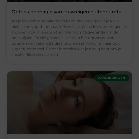
Ontdek de magie van jouw eigen buitenruimte
Als je een echte sneakerhead bent, dan weet je dat je kicks
niet alleen voor binnen zijn. Je wilt ze overal kunnen dragen en
showen, ook in je eigen tuin. Hier komt Egveranda om de
hoek kijken. Ze zijn gespecialiseerd in het ontwerpen en
bouwen van veranda’s die niet alleen stijlvol zijn, maar ook
super functioneel. En dat is precies wat je nodig hebt om je
sneaker lifestyle naar een
AANBIEDINGEN