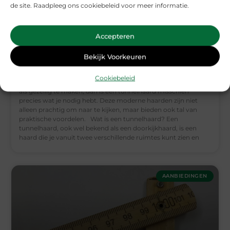
de site. Raadpleeg ons cookiebeleid voor meer informatie.
Accepteren
De magie van tunnelhaarden: een dubbelzijdig
Bekijk Voorkeuren
vuurbeeld
Cookiebeleid
Als je op zoek bent naar een manier om je huis zowel stijlvol
als gezellig te maken, dan is een tunnelhaard misschien
precies wat je nodig hebt. Deze moderne haarden zijn niet
alleen prachtig om naar te kijken, maar bieden ook tal van
praktische voordelen. Wat is een tunnelhaard? Een
tunnelhaard, ook wel bekend als een doorkijkhaard, is een
haard die je vanuit twee verschillende ruimtes kunt zien en
AANBIEDINGEN