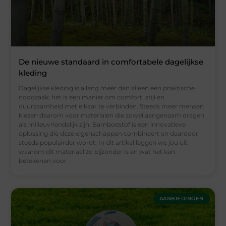
De nieuwe standaard in comfortabele dagelijkse
kleding
Dagelijkse kleding is allang meer dan alleen een praktische
noodzaak; het is een manier om comfort, stijl en
duurzaamheid met elkaar te verbinden. Steeds meer mensen
kiezen daarom voor materialen die zowel aangenaam dragen
als milieuvriendelijk zijn. Bamboestof is een innovatieve
oplossing die deze eigenschappen combineert en daardoor
steeds populairder wordt. In dit artikel leggen we jou uit
waarom dit materiaal zo bijzonder is en wat het kan
betekenen voor
AANBIEDINGEN