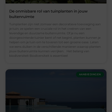
De onmisbare rol van tuinplanten in jouw
buitenruimte
Tuinplanten zijn niet zomaar een decoratieve toevoeging aan
je tuin; ze spelen een cruciale rol in het creëren van een
levendige en duurzame buitenruimte. Of je nu een
doorgewinterde tuinier bent of net begint, planten kunnen je
helpen om je tuin om te toveren tot een groene oase. Laten
we eens duiken in de verschillende manieren waarop planten
jouw buitenruimte kunnen verrijken. Het belang van
biodiversiteit Biodiversiteit is essentieel
AANBIEDINGEN