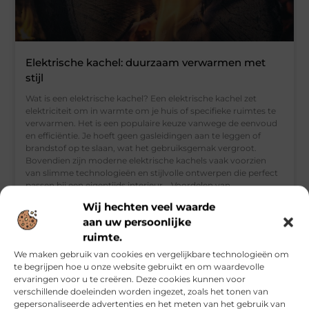
Elektrische kachel: duurzaam verwarmen met
stijl
Wat is een elektrische kachel? Een elektrische kachel zet
elektriciteit om in warmte om je huis of specifieke ruimtes te
verwarmen. Het is een populaire keuze vanwege de eenvoud
en efficiëntie. Je hoeft geen gasleidingen aan te leggen of
brandstof op te slaan, wat het gebruiksgemak vergroot.
Bovendien zijn moderne elektrische kachels vaak voorzien
van slimme technologieën en stijlvolle ontwerpen die perfect
passen bij een eigentijds interieur. Voordelen van
Wij hechten veel waarde
aan uw persoonlijke
ruimte.
AANBIEDINGEN
We maken gebruik van cookies en vergelijkbare technologieën om
te begrijpen hoe u onze website gebruikt en om waardevolle
ervaringen voor u te creëren. Deze cookies kunnen voor
verschillende doeleinden worden ingezet, zoals het tonen van
gepersonaliseerde advertenties en het meten van het gebruik van