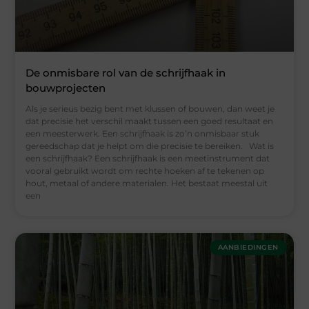
De onmisbare rol van de schrijfhaak in
bouwprojecten
Als je serieus bezig bent met klussen of bouwen, dan weet je
dat precisie het verschil maakt tussen een goed resultaat en
een meesterwerk. Een schrijfhaak is zo’n onmisbaar stuk
gereedschap dat je helpt om die precisie te bereiken. Wat is
een schrijfhaak? Een schrijfhaak is een meetinstrument dat
vooral gebruikt wordt om rechte hoeken af te tekenen op
hout, metaal of andere materialen. Het bestaat meestal uit
een
AANBIEDINGEN