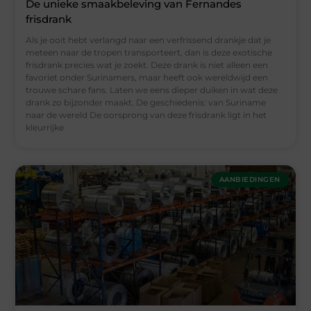
De unieke smaakbeleving van Fernandes
frisdrank
Als je ooit hebt verlangd naar een verfrissend drankje dat je
meteen naar de tropen transporteert, dan is deze exotische
frisdrank precies wat je zoekt. Deze drank is niet alleen een
favoriet onder Surinamers, maar heeft ook wereldwijd een
trouwe schare fans. Laten we eens dieper duiken in wat deze
drank zo bijzonder maakt. De geschiedenis: van Suriname
naar de wereld De oorsprong van deze frisdrank ligt in het
kleurrijke
AANBIEDINGEN