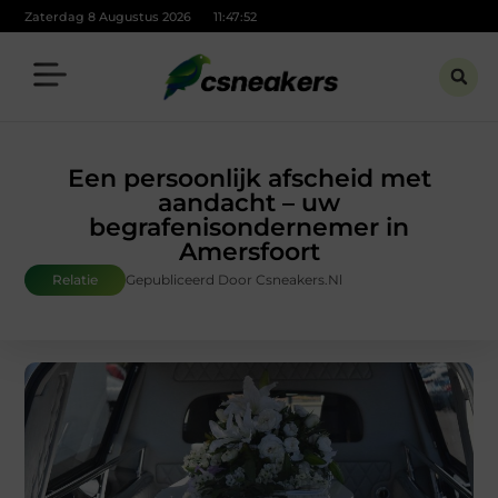
Zaterdag 8 Augustus 2026
11:47:53
Een persoonlijk afscheid met
aandacht – uw
begrafenisondernemer in
Amersfoort
Relatie
Gepubliceerd Door Csneakers.nl