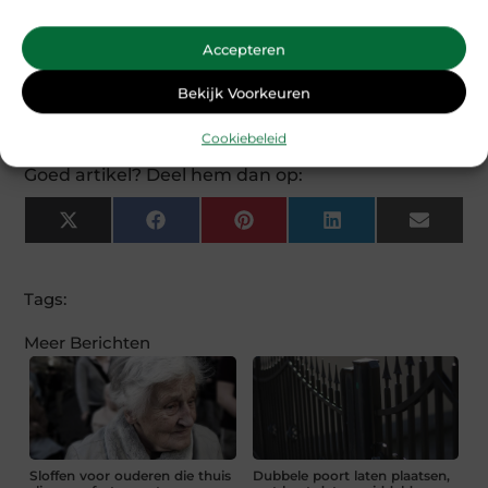
Biedt u ook hulp na de dag van de
▼
uitvaart?
Accepteren
Werkt u ook in plaatsen rondom
▼
Bekijk Voorkeuren
Amersfoort?
Cookiebeleid
Goed artikel? Deel hem dan op:
X
Facebook
Pinterest
LinkedIn
Email
(Twitter)
Tags:
Meer Berichten
Sloffen voor ouderen die thuis
Dubbele poort laten plaatsen,