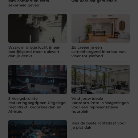
slim comfort en extra
wat kost dat gemiddeld
zekerheid geven
Waarom droge lucht in een
Zo creëer je een
bedrijfspand meer oplevert
samenhangend interieur van
dan je denkt
vloer tot plafond
5 Veelgebruikte
Vind jouw ideale
Marketingbegrippen Uitgelegd
kantoorruimte in Wageningen
met Praktijkvoorbeelden en
voor een representatieve
AI-inzic
huurplek
Kies de beste lichtstraat voor
je plat dak