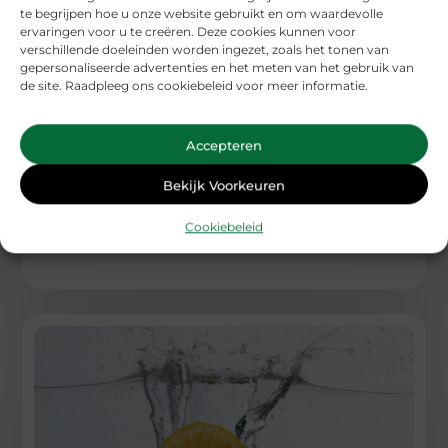
te begrijpen hoe u onze website gebruikt en om waardevolle
ervaringen voor u te creëren. Deze cookies kunnen voor
verschillende doeleinden worden ingezet, zoals het tonen van
gepersonaliseerde advertenties en het meten van het gebruik van
de site. Raadpleeg ons cookiebeleid voor meer informatie.
De stille rol van twaalf volt licht in je tuinritme
Accepteren
Je tuin heeft ook een ritme: thuiskomen, even buiten zitten,
een pad naar de schuur, en daarna weer rust. Twaalf
Bekijk Voorkeuren
...
Cookiebeleid
Aanbiedingen