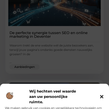
De perfecte synergie tussen SEO en online
marketing in Deventer
Waarom trekt de ene website wél de juiste bezoekers aan,
terwijl jouw pagina’s ondanks goede diensten nauwelijks
groeien? In de
...
Aanbiedingen
Wij hechten veel waarde
aan uw persoonlijke
ruimte.
We maken gebruik van cookies en vergelijkbare technologieën om