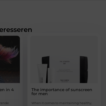
teresseren
en in 4
The importance of sunscreen
for men
nzende
When it comes to maintaining healthy,