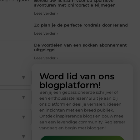
Bereid uw lichaam voor op sportieve
avonturen met chiropractie Nijmegen
Lees verder »
Zo plan je de perfecte rondreis door Ierland
Lees verder »
De voordelen van een sokken abonnement
uitgelegd
Lees verder »
Word lid van ons
▼
blogplatform!
Ben jij een gepassioneerde schrijver of
▼
een enthousiaste lezer? Sluit je aan bij
ons platform en deel je verhalen, ideeën
en inzichten met een breed publiek.
Ontdek inspirerende blogs en bouw mee
▼
aan een levendige community. Registreer
vandaag en begin met bloggen!
▼