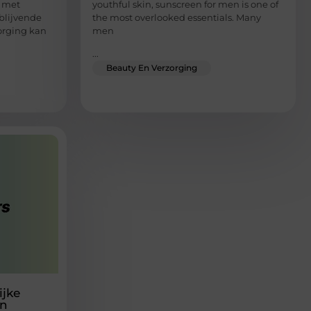
r met
youthful skin, sunscreen for men is one of
blijvende
the most overlooked essentials. Many
zorging kan
men
...
Beauty En Verzorging
ijke
in