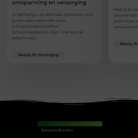
ontspanning en verzorging
Heb je je oo
In het hartje van Alkmaar-Centrum vind
vervelende 
je een ware oase voor jouw
jaren mee w
schoonheidsbehoeften:
verdwijnen?
Schoonheidssalon Zozo. Hier kun je
...
terecht voor
Beauty En
...
Beauty En Verzorging
Main Links
Beroemdheden