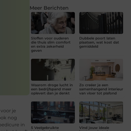
Meer Berichten
Sloffen voor ouderen
Dubbele poort laten
die thuis slim comfort
plaatsen, wat kost dat
en extra zekerheid
gemiddeld
geven
Waarom droge lucht in
Zo creëer je een
een bedrijfspand meer
samenhangend interieur
oplevert dan je denkt
van vloer tot plafond
voor je
 ook nog
pedicure in
5 Veelgebruikte
Vind jouw ideale