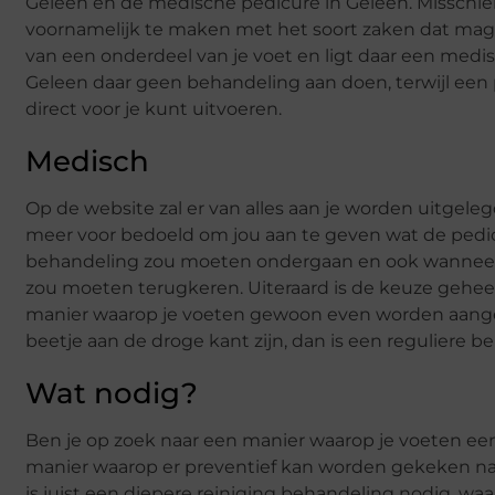
Geleen en de medische pedicure in Geleen. Misschien w
voornamelijk te maken met het soort zaken dat mag w
van een onderdeel van je voet en ligt daar een medi
Geleen daar geen behandeling aan doen, terwijl een
direct voor je kunt uitvoeren.
Medisch
Op de website zal er van alles aan je worden uitgelegd 
meer voor bedoeld om jou aan te geven wat de pedic
behandeling zou moeten ondergaan en ook wanneer h
zou moeten terugkeren. Uiteraard is de keuze geheel a
manier waarop je voeten gewoon even worden aangep
beetje aan de droge kant zijn, dan is een reguliere 
Wat nodig?
Ben je op zoek naar een manier waarop je voeten een
manier waarop er preventief kan worden gekeken 
is juist een diepere reiniging behandeling nodig, wa