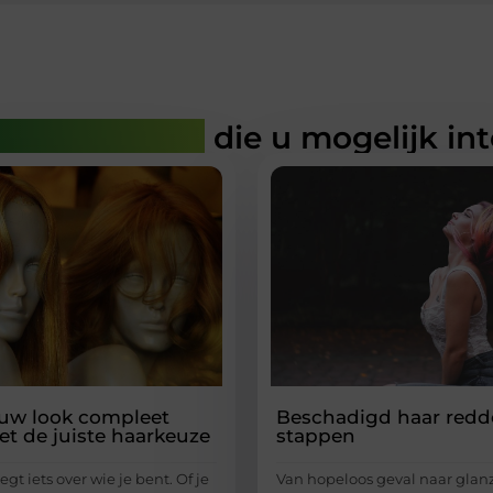
rde artikelen
die u mogelijk in
ouw look compleet
Beschadigd haar redd
t de juiste haarkeuze
stappen
zegt iets over wie je bent. Of je
Van hopeloos geval naar gla