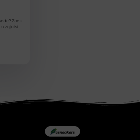
hede? Zoek
 u zojuist