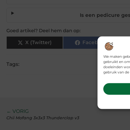
Is een pedicure ges
Goed artikel? Deel hem dan op:
X (Twitter)
Facebook
We maken gebru
gebruikt en om
Tags:
doeleinden wor
gebruik van de 
← VORIG
Chii Mofang 3x3x3 Thunderclap v3