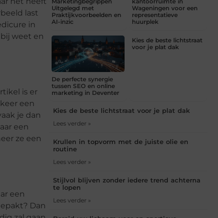
ar het heeft
Marketingbegrippen
kantoorruimte in
Uitgelegd met
Wageningen voor een
beeld last
Praktijkvoorbeelden en
representatieve
AI-inzic
huurplek
dicure in
bij weet en
Kies de beste lichtstraat
voor je plat dak
De perfecte synergie
tussen SEO en online
ikel is er
marketing in Deventer
 keer een
Kies de beste lichtstraat voor je plat dak
aak je dan
Lees verder »
naar een
eer ze een
Krullen in topvorm met de juiste olie en
routine
Lees verder »
Stijlvol blijven zonder iedere trend achterna
te lopen
aar een
Lees verder »
gepakt? Dan
dig zal gaan