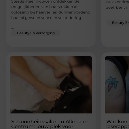
Steeds meer vrouwen ontdekken de
nu experimen
mogelijkheden van haarstukken als
zoek bent n
oplossing bij haarverlies, dunner wordend
...
haar of gewoon voor een verandering
Beauty En
...
Beauty En Verzorging
Schoonheidssalon in Alkmaar-
Wat kun 
Centrum: jouw plek voor
laserapp