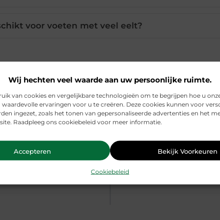
chikt voor voeten met veel eelt?
Pinterest
LinkedIn
Wij hechten veel waarde aan uw persoonlijke ruimte.
ik van cookies en vergelijkbare technologieën om te begrijpen hoe u onz
 waardevolle ervaringen voor u te creëren. Deze cookies kunnen voor vers
den ingezet, zoals het tonen van gepersonaliseerde advertenties en het m
site. Raadpleeg ons cookiebeleid voor meer informatie.
Accepteren
Bekijk Voorkeuren
Cookiebeleid