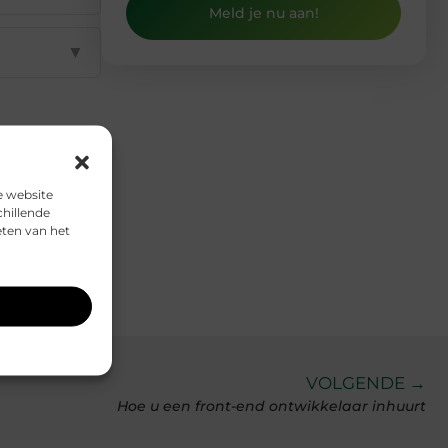
Meld je nu aan!
▼
Email
e website
chillende
eten van het
VOLGENDE →
Hoe u een front-end ontwikkelaar inhuurt