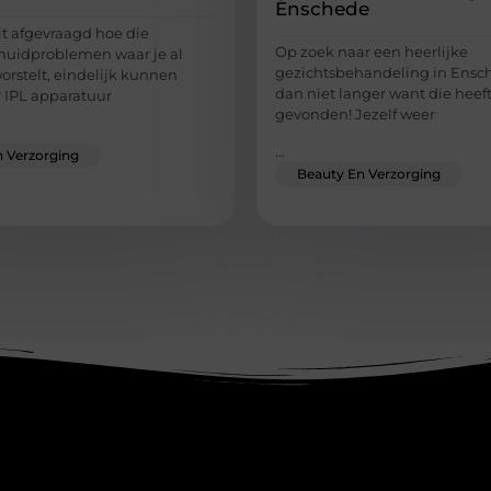
Enschede
it afgevraagd hoe die
Op zoek naar een heerlijke
huidproblemen waar je al
gezichtsbehandeling in Ensc
orstelt, eindelijk kunnen
dan niet langer want die heeft
 IPL apparatuur
gevonden! Jezelf weer
...
 Verzorging
Beauty En Verzorging