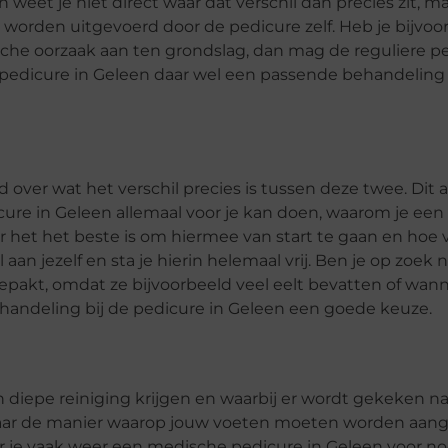
eet je niet direct waar dat verschil dan precies zit, ma
orden uitgevoerd door de pedicure zelf. Heb je bijvoor
sche oorzaak aan ten grondslag, dan mag de reguliere pe
 pedicure in Geleen daar wel een passende behandeling 
over wat het verschil precies is tussen deze twee. Dit art
ure in Geleen allemaal voor je kan doen, waarom je een
et het beste is om hiermee van start te gaan en hoe v
an jezelf en sta je hierin helemaal vrij. Ben je op zoek 
akt, omdat ze bijvoorbeeld veel eelt bevatten of wann
behandeling bij de pedicure in Geleen een goede keuze.
 diepe reiniging krijgen en waarbij er wordt gekeken n
naar de manier waarop jouw voeten moeten worden aan
ar je vaak weer een medische pedicure in Geleen voor no