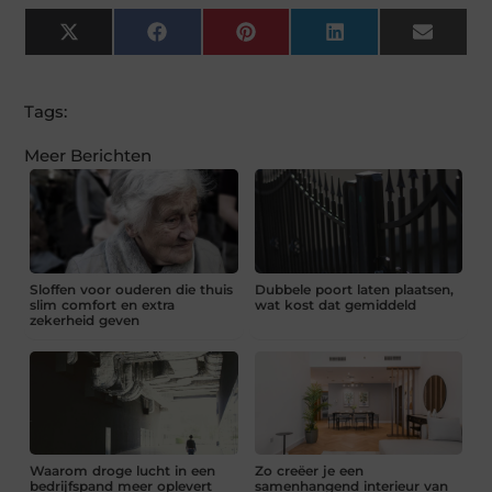
X
Facebook
Pinterest
LinkedIn
Email
(Twitter)
Tags:
Meer Berichten
Sloffen voor ouderen die thuis
Dubbele poort laten plaatsen,
slim comfort en extra
wat kost dat gemiddeld
zekerheid geven
Waarom droge lucht in een
Zo creëer je een
bedrijfspand meer oplevert
samenhangend interieur van