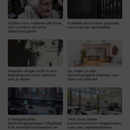
Sloffen voor ouderen die thuis
Dubbele poort laten plaatsen,
slim comfort en extra
wat kost dat gemiddeld
zekerheid geven
Waarom droge lucht in een
Zo creëer je een
bedrijfspand meer oplevert
samenhangend interieur van
dan je denkt
vloer tot plafond
5 Veelgebruikte
Vind jouw ideale
Marketingbegrippen Uitgelegd
kantoorruimte in Wageningen
met Praktijkvoorbeelden en
voor een representatieve