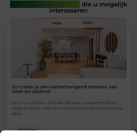
Gerelateerde artikelen
die u mogelijk
interesseren
Zo creëer je een samenhangend interieur van
vloer tot plafond
Een mooi interieur ontstaat niet door losse elementen bij
elkaar te zetten, maar door materialen en kleuren bewust op
elkaar
...
Woningen