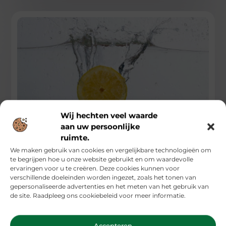
Wij hechten veel waarde
aan uw persoonlijke
De unieke smaakbeleving van Fernandes
ruimte.
frisdrank
We maken gebruik van cookies en vergelijkbare technologieën om
Als je ooit hebt verlangd naar een verfrissend drankje dat je
te begrijpen hoe u onze website gebruikt en om waardevolle
meteen naar de tropen transporteert, dan is deze exotische
ervaringen voor u te creëren. Deze cookies kunnen voor
verschillende doeleinden worden ingezet, zoals het tonen van
...
gepersonaliseerde advertenties en het meten van het gebruik van
Aanbiedingen
de site. Raadpleeg ons cookiebeleid voor meer informatie.
Accepteren