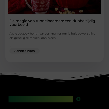
De magie van tunnelhaarden: een dubbelzijdig
vuurbeeld
Als je op zoek bent naar een manier om je huis zowel stijlvol
als gezellig te maken, dan is een
...
Aanbiedingen
Main Links
Backlinks kopen in Nederland: werkt het nog, of speel je met vuur?
Geld verdienen met je website: droom of gewoon een kwestie van slim bouwen?