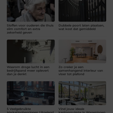
Sloffen voor ouderen die thuis
Dubbele poort laten plaatsen,
slim comfort en extra
wat kost dat gemiddeld
zekerheid geven
Waarom droge lucht in een
Zo creëer je een
bedrijfspand meer oplevert
samenhangend interieur van
dan je denkt
vloer tot plafond
5 Veelgebruikte
Vind jouw ideale
Marketingbegrippen Uitgelegd
kantoorruimte in Wageningen