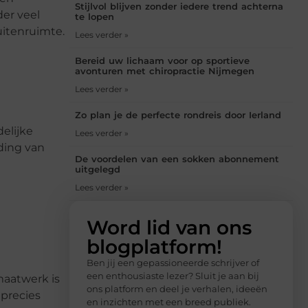
Stijlvol blijven zonder iedere trend achterna
der veel
te lopen
uitenruimte.
Lees verder »
Bereid uw lichaam voor op sportieve
avonturen met chiropractie Nijmegen
Lees verder »
Zo plan je de perfecte rondreis door Ierland
elijke
Lees verder »
ding van
De voordelen van een sokken abonnement
uitgelegd
Lees verder »
Word lid van ons
blogplatform!
Ben jij een gepassioneerde schrijver of
een enthousiaste lezer? Sluit je aan bij
maatwerk is
ons platform en deel je verhalen, ideeën
 precies
en inzichten met een breed publiek.