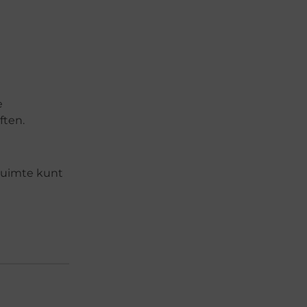
e
ften.
ruimte kunt