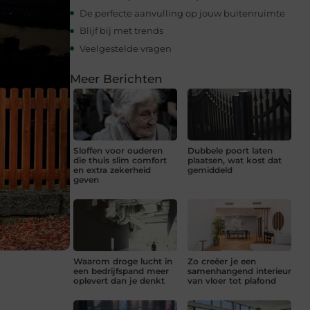
De perfecte aanvulling op jouw buitenruimte
Blijf bij met trends
Veelgestelde vragen
Meer Berichten
Sloffen voor ouderen
Dubbele poort laten
die thuis slim comfort
plaatsen, wat kost dat
en extra zekerheid
gemiddeld
geven
Waarom droge lucht in
Zo creëer je een
een bedrijfspand meer
samenhangend interieur
oplevert dan je denkt
van vloer tot plafond