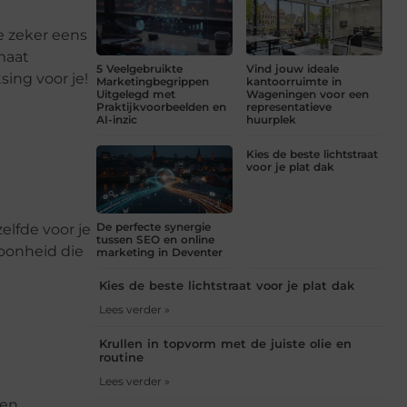
je zeker eens
maat
5 Veelgebruikte
Vind jouw ideale
ing voor je!
Marketingbegrippen
kantoorruimte in
Uitgelegd met
Wageningen voor een
Praktijkvoorbeelden en
representatieve
AI-inzic
huurplek
Kies de beste lichtstraat
voor je plat dak
De perfecte synergie
elfde voor je
tussen SEO en online
hoonheid die
marketing in Deventer
Kies de beste lichtstraat voor je plat dak
Lees verder »
Krullen in topvorm met de juiste olie en
routine
Lees verder »
gen