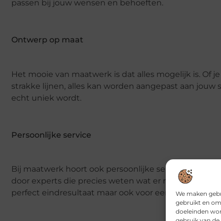
passen bij jouw wensen en behoeften.
Ontwerp op maat
Het mooie van maatwerk is dat alles mogelijk is. Of
strakke lijnen, alles kan worden aangepast aan jouw 
echt uniek wordt.
Persoonlijke service
Bij maatwerk hoort ook persoonlijke service. Vanaf he
door experts die precies weten wat er nodig is om jou
perfect eindresultaat maar ook voor een prettige er
We maken gebru
gebruikt en om
doeleinden wor
gebruik van de 