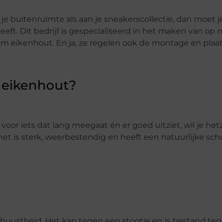
in je buitenruimte als aan je sneakerscollectie, dan moet 
ft. Dit bedrijf is gespecialiseerd in het maken van op 
 eikenhout. En ja, ze regelen ook de montage en plaats
 eikenhout?
voor iets dat lang meegaat én er goed uitziet, wil je hetz
 het is sterk, weerbestendig en heeft een natuurlijke sc
buustheid. Het kan tegen een stootje en is bestand te