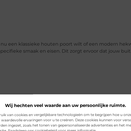
 je nu een klassieke houten poort wilt of een modern he
specifieke smaak en eisen. Dit zorgt ervoor dat jouw bu
t eerste ontwerp tot de uiteindelijke plaatsing word je 
Wij hechten veel waarde aan uw persoonlijke ruimte.
w visie werkelijkheid te maken. Dit zorgt niet alleen vo
varing gedurende het hele proces.
ik van cookies en vergelijkbare technologieën om te begrijpen hoe u onz
 waardevolle ervaringen voor u te creëren. Deze cookies kunnen voor vers
den ingezet, zoals het tonen van gepersonaliseerde advertenties en het m
site. Raadpleeg ons cookiebeleid voor meer informatie.