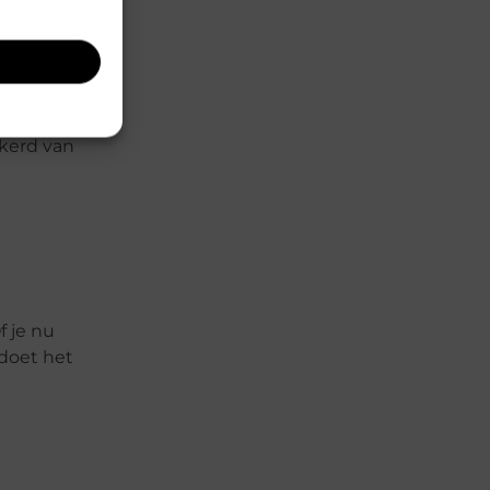
een een
ekerd van
f je nu
 doet het