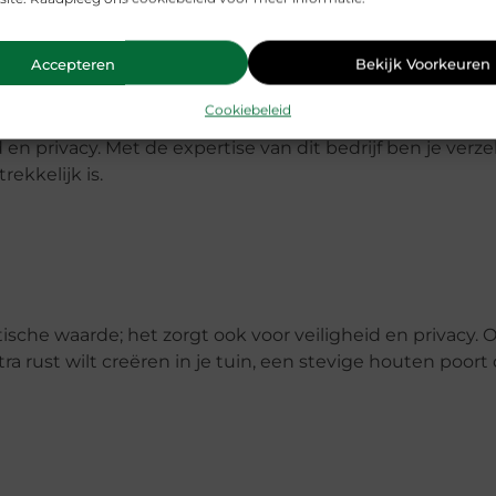
 buitenruimte
Accepteren
Bekijk Voorkeuren
Cookiebeleid
ansluit bij de rest van je tuinontwerp. Het geeft niet all
d en privacy. Met de expertise van dit bedrijf ben je verz
ekkelijk is.
sche waarde; het zorgt ook voor veiligheid en privacy. O
 rust wilt creëren in je tuin, een stevige houten poort