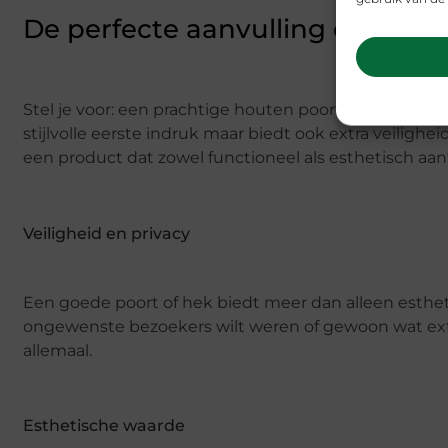
De perfecte aanvulling op jouw
Stel je voor: een prachtige houten poort die perfect a
stijlvolle eerste indruk maar biedt ook extra veilighei
een product dat zowel functioneel als esthetisch aantr
Veiligheid en privacy
Een goede poort of hek biedt meer dan alleen estheti
ongewenste bezoekers wilt weren of gewoon wat extra
allemaal.
Esthetische waarde