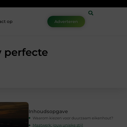
act op
Adverteren
 perfecte
Inhoudsopgave
Waarom kiezen voor duurzaam eikenhout?
Maatwerk: jouw unieke stijl