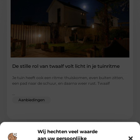
De stille rol van twaalf volt licht in je tuinritme
Je tuin heeft ook een ritme: thuiskomen, even buiten zitten,
een pad naar de schuur, en daarna weer rust. Twaalf
...
Aanbiedingen
Wij hechten veel waarde
aan uw persoonlijke