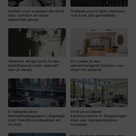
Sloffen voor ouderen die thuis
Dubbele poort laten plaatsen,
slim comfort en extra
wat kost dat gemiddeld
zekerheid geven
Waarom droge lucht in een
Zo creëer je een
bedrijfspand meer oplevert
samenhangend interieur van
dan je denkt
vloer tot plafond
5 Veelgebruikte
Vind jouw ideale
Marketingbegrippen Uitgelegd
kantoorruimte in Wageningen
met Praktijkvoorbeelden en
voor een representatieve
AI-inzic
huurplek
Kies de beste lichtstraat voor