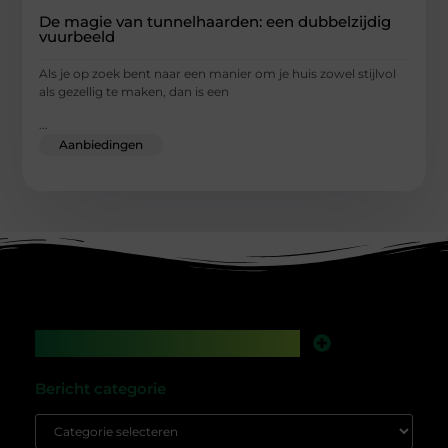
De magie van tunnelhaarden: een dubbelzijdig
vuurbeeld
Als je op zoek bent naar een manier om je huis zowel stijlvol
als gezellig te maken, dan is een
...
Aanbiedingen
Main Links
Backlinks kopen in Nederland: werkt het nog, of speel je met vuur?
Geld verdienen met je website: droom of gewoon een kwestie van slim bouwen?
Bericht categorie