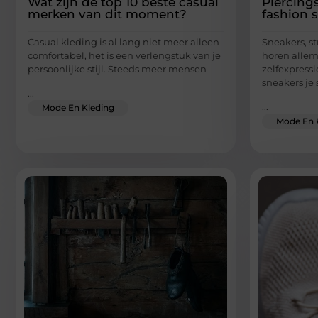
Wat zijn de top 10 beste casual
Piercing
merken van dit moment?
fashion 
Casual kleding is al lang niet meer alleen
Sneakers, st
comfortabel, het is een verlengstuk van je
horen allema
persoonlijke stijl. Steeds meer mensen
zelfexpressi
sneakers je s
...
...
Mode En Kleding
Mode En 