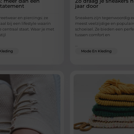
s: meer dan een
Zo draag je sneakers h
statement
jaar door
reetwear en piercings: ze
Sneakers zijn tegenwoordig e
al bij een lifestyle waarin
meest veelzijdige en populair
e centraal staat. Waar je met
schoeisel. Ze bieden een perf
tijl
tussen comfort en
...
Kleding
Mode En Kleding