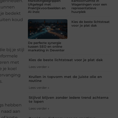
legenheden.
Marketingbegrippen
kantoorruimte in
Uitgelegd met
Wageningen voor een
 kunnen
Praktijkvoorbeelden en
representatieve
AI-inzic
huurplek
tje bedekt
 buiten koud
Kies de beste lichtstraat
voor je plat dak
De perfecte synergie
tussen SEO en online
bij je stijl
marketing in Deventer
nformele
Kies de beste lichtstraat voor je plat dak
neren met
Lees verder »
 je koel
 vervanging
Krullen in topvorm met de juiste olie en
routine
s.
Lees verder »
Stijlvol blijven zonder iedere trend achterna
te lopen
ngs hebben
Lees verder »
e naad aan
 of korte