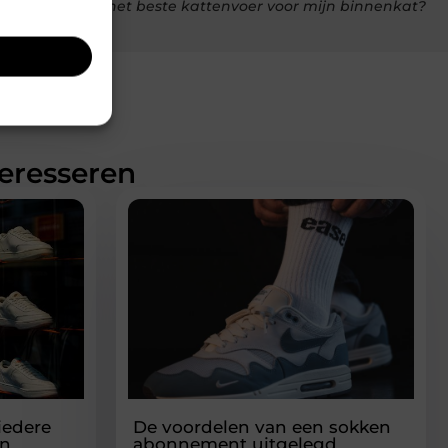
Hoe kies ik het beste kattenvoer voor mijn binnenkat?
teresseren
 iedere
De voordelen van een sokken
en
abonnement uitgelegd