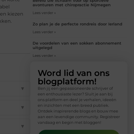
Bereid uw lichaam voor op sportieve
avonturen met chiropractie Nijmegen
abel
Lees verder »
en kiezen
kken.
Zo plan je de perfecte rondreis door Ierland
Lees verder »
De voordelen van een sokken abonnement
uitgelegd
Lees verder »
Word lid van ons
blogplatform!
▼
Ben jij een gepassioneerde schrijver of
een enthousiaste lezer? Sluit je aan bij
ons platform en deel je verhalen, ideeën
en inzichten met een breed publiek.
▼
Ontdek inspirerende blogs en bouw mee
aan een levendige community. Registreer
vandaag en begin met bloggen!
▼