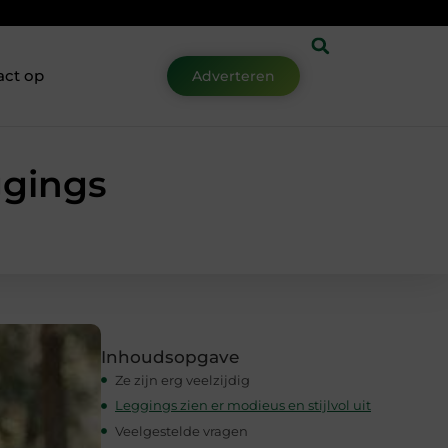
act op
Adverteren
ggings
Inhoudsopgave
Ze zijn erg veelzijdig
Leggings zien er modieus en stijlvol uit
Veelgestelde vragen