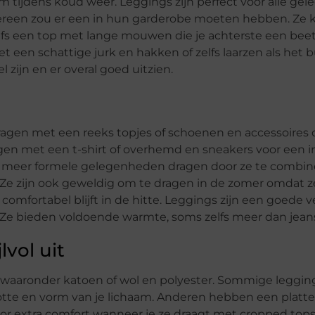
m tijdens koud weer. Leggings zijn perfect voor alle ge
edereen zou er een in hun garderobe moeten hebben. Ze
fs een top met lange mouwen die je achterste een bee
 met een schattige jurk en hakken of zelfs laarzen als het
 zijn en er overal goed uitzien.
gen met een reeks topjes of schoenen en accessoires die 
n met een t-shirt of overhemd en sneakers voor een i
voor meer formele gelegenheden dragen door ze te combi
 Ze zijn ook geweldig om te dragen in de zomer omdat ze
 je comfortabel blijft in de hitte. Leggings zijn een goede
. Ze bieden voldoende warmte, soms zelfs meer dan jean
lvol uit
, waaronder katoen of wol en polyester. Sommige leggi
rootte en vorm van je lichaam. Anderen hebben een platt
or extra comfort wanneer je ze draagt ​​met cropped tops