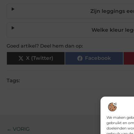
Zijn leggings ee
Welke kleur leg
Goed artikel? Deel hem dan op:
X (Twitter)
Facebook
Tags:
We maken gebru
gebruikt en om
doeleinden wor
← VORIG
gebruik van de 