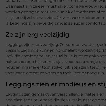
benen er slanker en langer uitzien en houden ze war
Daarnaast zijn ze een musthave voor elke vrouw. I
worden gedragen met een tuniek of overhemd of zel
als je er stijlvol uit wilt zien. Je kunt ze combineren
is. Leggings zijn geweldig omdat ze super comfortabel
Ze zijn erg veelzijdig
Leggings zijn zeer veelzijdig. Ze kunnen worden gedra
passen. Leggings kunnen nonchalant worden gedrage
look die comfortabel en casual is. Je kunt ze ook 
hakken en een blazer met sjaal voor een avondje uit.
houden, maar je er toch stijlvol uit laten zien terwijl
voor jeans, omdat ze warm en toch licht genoeg zijn
Leggings zien er modieus en stij
Leggings zijn gemaakt van verschillende materialen
een elastische tailleband die zich uitrekt naar de g
de bovenkant van het been waar het je taille raakt vo