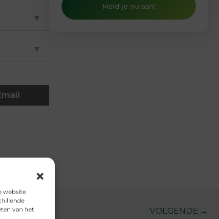
Meld je nu aan!
▼
▼
Email
e website
chillende
eten van het
VOLGENDE →