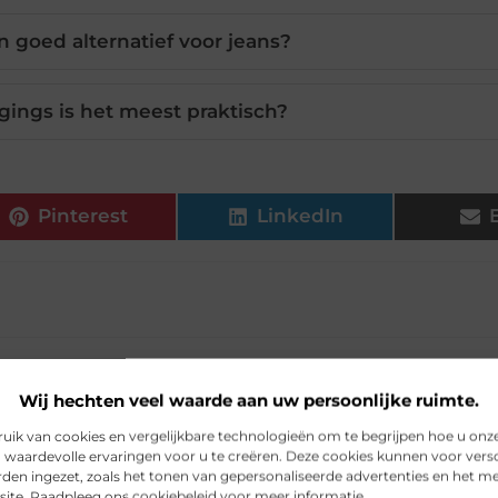
n goed alternatief voor jeans?
gings is het meest praktisch?
Pinterest
LinkedIn
Wij hechten veel waarde aan uw persoonlijke ruimte.
ik van cookies en vergelijkbare technologieën om te begrijpen hoe u onz
 waardevolle ervaringen voor u te creëren. Deze cookies kunnen voor vers
den ingezet, zoals het tonen van gepersonaliseerde advertenties en het m
site. Raadpleeg ons cookiebeleid voor meer informatie.