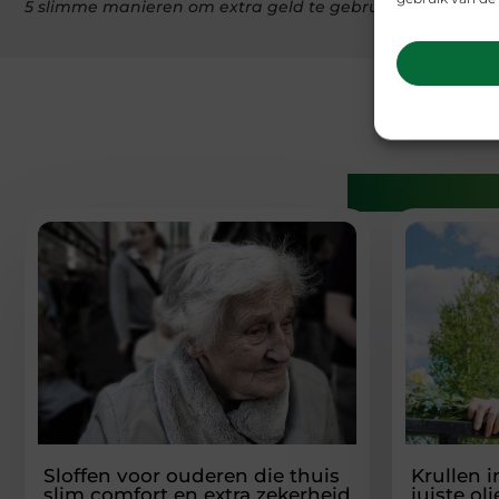
5 slimme manieren om extra geld te gebruiken tijdens 
Gerelatee
Sloffen voor ouderen die thuis
Krullen 
slim comfort en extra zekerheid
juiste ol