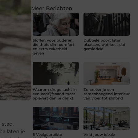
Meer Berichten
Sloffen voor ouderen
Dubbele poort laten
die thuis slim comfort
plaatsen, wat kost dat
en extra zekerheid
gemiddeld
geven
Waarom droge lucht in
Zo creëer je een
een bedrijfspand meer
samenhangend interieur
oplevert dan je denkt
van vloer tot plafond
 stad.
Ze laten je
5 Veelgebruikte
Vind jouw ideale