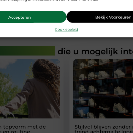
de pandemie
Accepteren
Bekijk Voorkeuren
Cookiebeleid
rde artikelen
die u mogelijk in
in topvorm met de
Stijlvol blijven zonder
ie en routine
trend achterna te lop