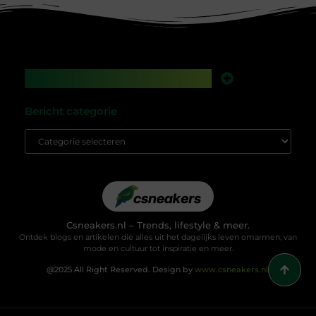
Main Links
Backlinks kopen in Nederland: werkt het nog, of speel je met vuur?
Geld verdienen met je website: droom of gewoon een kwestie van slim bouwen?
Bericht categorie
Csneakers.nl – Trends, lifestyle & meer.
Ontdek blogs en artikelen die alles uit het dagelijks leven omarmen, van
mode en cultuur tot inspiratie en meer.
@2025 All Right Reserved. Design by
www.csneakers.nl.