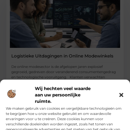
Logistieke Uitdagingen in Online Modewinkels
De online modesector is de afgelopen jaren explosief
gegroeid, gedreven door veranderend consumentengedrag
en technologische vooruitgang. Klanten verwachten
tegenwoordig
Wij hechten veel waarde
...
aan uw persoonlijke
Zakelijk
ruimte.
We maken gebruik van cookies en vergelijkbare technologieën om
te begrijpen hoe u onze website gebruikt en om waardevolle
ervaringen voor u te creëren. Deze cookies kunnen voor
verschillende doeleinden worden ingezet, zoals het tonen van
gepersonaliseerde advertenties en het meten van het gebruik van