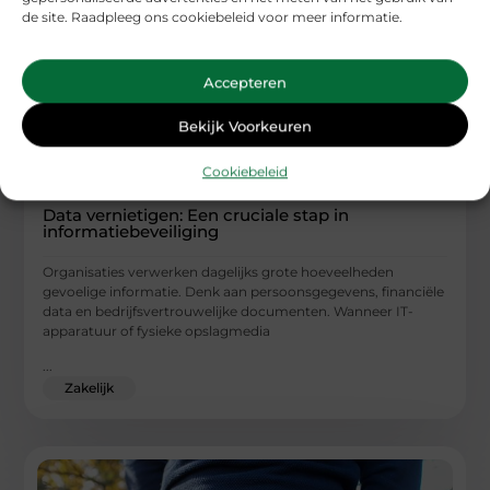
de site. Raadpleeg ons cookiebeleid voor meer informatie.
Accepteren
Bekijk Voorkeuren
Cookiebeleid
Data vernietigen: Een cruciale stap in
informatiebeveiliging
Organisaties verwerken dagelijks grote hoeveelheden
gevoelige informatie. Denk aan persoonsgegevens, financiële
data en bedrijfsvertrouwelijke documenten. Wanneer IT-
apparatuur of fysieke opslagmedia
...
Zakelijk