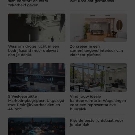
slim comfort en extra
wat kost dat gemiddeld
zekerheid geven
Waarom droge lucht in een
Zo creëer je een
bedrijfspand meer oplevert
samenhangend interieur van
dan je denkt
vloer tot plafond
5 Veelgebruikte
Vind jouw ideale
Marketingbegrippen Uitgelegd
kantoorruimte in Wageningen
met Praktijkvoorbeelden en
voor een representatieve
AI-inzic
huurplek
Kies de beste lichtstraat voor
je plat dak