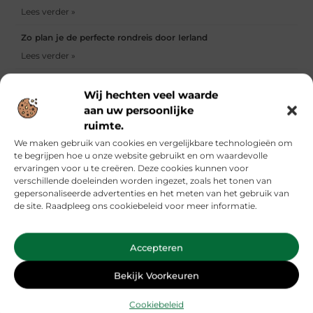
Lees verder »
Zo plan je de perfecte rondreis door Ierland
Lees verder »
De voordelen van een sokken abonnement uitgelegd
Wij hechten veel waarde
Lees verder »
aan uw persoonlijke
ruimte.
We maken gebruik van cookies en vergelijkbare technologieën om
Word lid van ons blogplatform!
te begrijpen hoe u onze website gebruikt en om waardevolle
Ben jij een gepassioneerde schrijver of een enthousiaste
ervaringen voor u te creëren. Deze cookies kunnen voor
lezer? Sluit je aan bij ons platform en deel je verhalen,
verschillende doeleinden worden ingezet, zoals het tonen van
ideeën en inzichten met een breed publiek. Ontdek
gepersonaliseerde advertenties en het meten van het gebruik van
inspirerende blogs en bouw mee aan een levendige
de site. Raadpleeg ons cookiebeleid voor meer informatie.
community. Registreer vandaag en begin met bloggen!
Accepteren
Meld je nu aan!
Bekijk Voorkeuren
Cookiebeleid