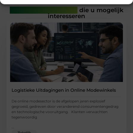
Gerelateerde artikelen
die u mogelijk
interesseren
Logistieke Uitdagingen in Online Modewinkels
De online modesector is de afgelopen jaren explosief
gegroeid, gedreven door veranderend consumentengedrag
en technologische vooruitgang. Klanten verwachten
tegenwoordig
...
Zakelijk