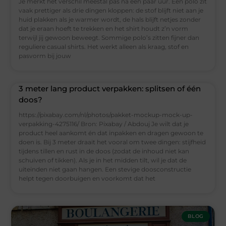
Je merkt het verschil meestal pas na een paar uur. Een polo zit
vaak prettiger als drie dingen kloppen: de stof blijft niet aan je
huid plakken als je warmer wordt, de hals blijft netjes zonder
dat je eraan hoeft te trekken en het shirt houdt z’n vorm
terwijl jij gewoon beweegt. Sommige polo’s zitten fijner dan
reguliere casual shirts. Het werkt alleen als kraag, stof en
pasvorm bij jouw
3 meter lang product verpakken: splitsen of één
doos?
https://pixabay.com/nl/photos/pakket-mockup-mock-up-
verpakking-4275116/ Bron: Pixabay / Abdouj Je wilt dat je
product heel aankomt én dat inpakken en dragen gewoon te
doen is. Bij 3 meter draait het vooral om twee dingen: stijfheid
tijdens tillen en rust in de doos (zodat de inhoud niet kan
schuiven of tikken). Als je in het midden tilt, wil je dat de
uiteinden niet gaan hangen. Een stevige doosconstructie
helpt tegen doorbuigen en voorkomt dat het
BLOG