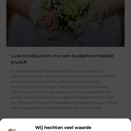
Luxe bruidsjurken voor een budgetvriendelijke
bruiloft
Je grote dag komt eraan en je wilt er natuurlijk op je
allermooist uitzien. Maar een prachtige bruidsjurk hoeft niet
altijd een fortuin te kosten. We begrijpen dat je een
droombruiloft wilt zonder je bankrekening te plunderen.
Daarom duiken we in de wereld van luxe bruidsjurken die
perfect passen binnen een budgetvriendelijke bruiloft. Hier
zijn vijf redenen waarom betaalbare bruidsjurken jouw grote
dag nog specialer maken. Designer stijl voor minder
Wij hechten veel waarde
BLOG