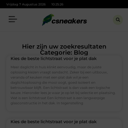
Vrijdag 7 Augustus 2026
10:25:26
Hier zijn uw zoekresultaten
Categorie: Blog
Kies de beste lichtstraat voor je plat dak
Meer daglicht in huis klinkt eenvoudig, maar de juiste
oplossing kiezen vraagt aandacht. Zeker bij een uitbouw,
veranda of keuken met een plat dak wil je een
daglichtoplossing die mooi oogt, goed isoleert en
betrouwbaar blijft. Een lichtstraat is dan vaak een logische
keuze. Hieronder lees je waar je op let bij selectie en plaatsing.
Wat is een lichtstraat Een lichtstraat is een langwerpige
glasconstructie in het dak. In tegenstelling
Kies de beste lichtstraat voor je plat dak