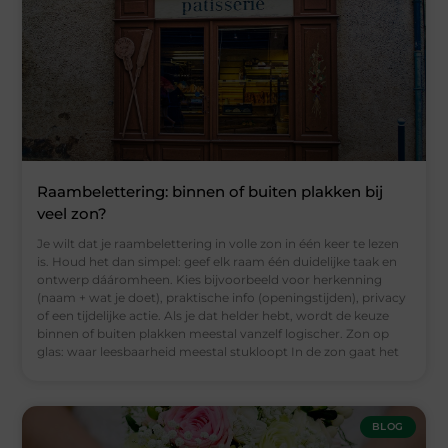
Raambelettering: binnen of buiten plakken bij
veel zon?
Je wilt dat je raambelettering in volle zon in één keer te lezen
is. Houd het dan simpel: geef elk raam één duidelijke taak en
ontwerp dááromheen. Kies bijvoorbeeld voor herkenning
(naam + wat je doet), praktische info (openingstijden), privacy
of een tijdelijke actie. Als je dat helder hebt, wordt de keuze
binnen of buiten plakken meestal vanzelf logischer. Zon op
glas: waar leesbaarheid meestal stukloopt In de zon gaat het
BLOG