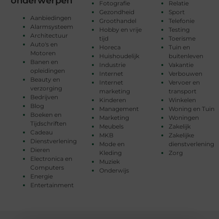
onderwerpen
Fotografie
Relatie
Gezondheid
Sport
Aanbiedingen
Groothandel
Telefonie
Alarmsysteem
Hobby en vrije
Testing
Architectuur
tijd
Toerisme
Auto's en
Horeca
Tuin en
Motoren
Huishoudelijk
buitenleven
Banen en
Industrie
Vakantie
opleidingen
Internet
Verbouwen
Beauty en
Internet
Vervoer en
verzorging
marketing
transport
Bedrijven
Kinderen
Winkelen
Blog
Management
Woning en Tuin
Boeken en
Marketing
Woningen
Tijdschriften
Meubels
Zakelijk
Cadeau
MKB
Zakelijke
Dienstverlening
Mode en
dienstverlening
Dieren
Kleding
Zorg
Electronica en
Muziek
Computers
Onderwijs
Energie
Entertainment