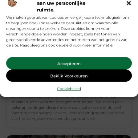
aan uw persoonlijke
ruimte.
We maken gebruik van cookies en vergelijkbare technologieën om
te begrijpen hoe u onze website gebruikt en om waardevolle
ervaringen voor u te creëren. Deze cookies kunnen voor
verschillende doeleinden worden ingezet, zoals het tonen van
gepersonaliseerde advertenties en het meten van het gebruik van
de site. Raadpleeg ons cookiebeleid voor meer informatie.
Transformeer je woonruimte: draagmuur
Accepteren
verwijderen
Bekijk Voorkeuren
Het verwijderen van een draagmuur kan je woonruimte
compleet transformeren. Stel je voor: een open, luchtige
Cookiebeleid
ruimte waar je gezin kan samenkomen, koken en ontspannen
zonder de beperkingen van muren die kamers van elkaar
scheiden. Maar voordat je begint met slopen, zijn er een paar
belangrijke dingen die je moet weten. Laten we erin duiken!
Waarom een draagmuur verwijderen? Het grootste voordeel
van het verwijderen van een draagmuur is de