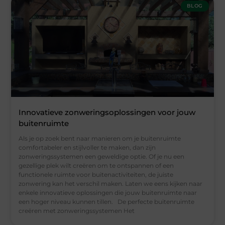
BLOG
Innovatieve zonweringsoplossingen voor jouw
buitenruimte
Als je op zoek bent naar manieren om je buitenruimte
comfortabeler en stijlvoller te maken, dan zijn
zonweringssystemen een geweldige optie. Of je nu een
gezellige plek wilt creëren om te ontspannen of een
functionele ruimte voor buitenactiviteiten, de juiste
zonwering kan het verschil maken. Laten we eens kijken naar
enkele innovatieve oplossingen die jouw buitenruimte naar
een hoger niveau kunnen tillen. De perfecte buitenruimte
creëren met zonweringssystemen Het