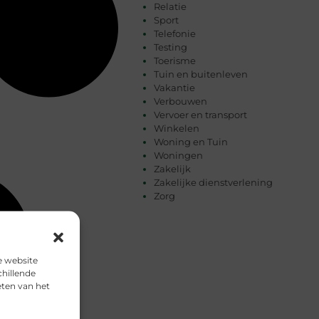
Relatie
Sport
Telefonie
Testing
Toerisme
Tuin en buitenleven
Vakantie
Verbouwen
Vervoer en transport
Winkelen
Woning en Tuin
Woningen
Zakelijk
Zakelijke dienstverlening
Zorg
e website
chillende
eten van het