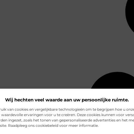
Wij hechten veel waarde aan uw persoonlijke ruimte.
ik van cookies en vergelijkbare technologieën om te begrijpen hoe u onz
 waardevolle ervaringen voor u te creëren. Deze cookies kunnen voor vers
den ingezet, zoals het tonen van gepersonaliseerde advertenties en het m
site. Raadpleeg ons cookiebeleid voor meer informatie.