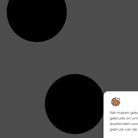
We maken gebru
gebruikt en om
doeleinden wor
gebruik van de 