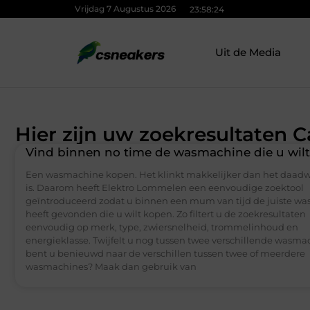
Vrijdag 7 Augustus 2026
23:58:24
Uit de Media
Hier zijn uw zoekresultaten C
Vind binnen no time de wasmachine die u wil
Een wasmachine kopen. Het klinkt makkelijker dan het daadw
is. Daarom heeft Elektro Lommelen een eenvoudige zoektool
geïntroduceerd zodat u binnen een mum van tijd de juiste w
heeft gevonden die u wilt kopen. Zo filtert u de zoekresultaten
eenvoudig op merk, type, zwiersnelheid, trommelinhoud en
energieklasse. Twijfelt u nog tussen twee verschillende wasma
bent u benieuwd naar de verschillen tussen twee of meerdere
wasmachines? Maak dan gebruik van