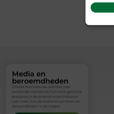
Media en
beroemdheden
Ontdek fascinerende verhalen over
beroemde mensen en hun onvergetelijke
prestaties in de entertainmentindustrie.
Leer meer over de levens en carrières van
beroemdheden in de media.