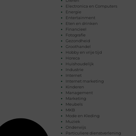
Dieren
Electronica en Computers
Energie
Entertainment
Eten en drinken
Financieel
Fotografie
Gezondheid
Groothandel
Hobby en vrije tijd
Horeca
Huishoudelijk
Industrie
Internet
Internet marketing
Kinderen
Management
Marketing
Meubels
MKB
Mode en Kleding
Muziek
Onderwijs
Particuliere dienstverlening