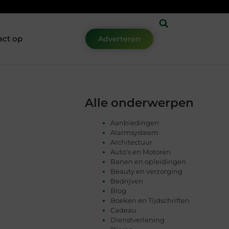
act op
Adverteren
Alle onderwerpen
Aanbiedingen
Alarmsysteem
Architectuur
Auto's en Motoren
Banen en opleidingen
Beauty en verzorging
Bedrijven
Blog
Boeken en Tijdschriften
Cadeau
Dienstverlening