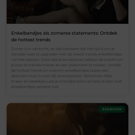
Enkelbandjes als zomerse statements: Ontdek
de hottest trends
Zomer is in aantocht, en dat betekent dat het tijd is om je
sieraden kast te upgraden met de meest trendy enkelbandjes
van het seizoen. Deze kleine accessoires hebben de kracht om
je look te transformeren en een statement te maken. Ontdek
de hottest trends en waarom enkelbandjes kopen een
absolute must is voor dit zomerseizoen. Bohemian Vibe:
Kralen en bedeltjes Laat je innerlijke boho-prinses stralen met
enkelbandjes versierd met
BEDRIJVEN