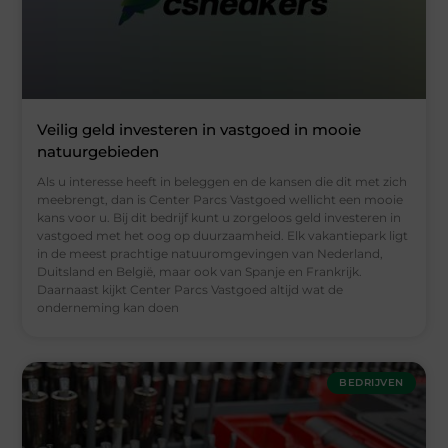
Veilig geld investeren in vastgoed in mooie
natuurgebieden
Als u interesse heeft in beleggen en de kansen die dit met zich
meebrengt, dan is Center Parcs Vastgoed wellicht een mooie
kans voor u. Bij dit bedrijf kunt u zorgeloos geld investeren in
vastgoed met het oog op duurzaamheid. Elk vakantiepark ligt
in de meest prachtige natuuromgevingen van Nederland,
Duitsland en België, maar ook van Spanje en Frankrijk.
Daarnaast kijkt Center Parcs Vastgoed altijd wat de
onderneming kan doen
BEDRIJVEN