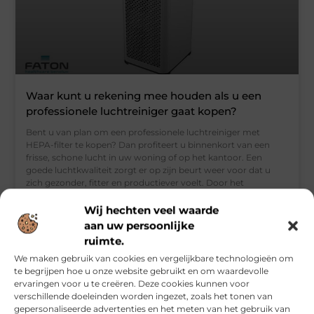
Waar kunt u rekening mee houden als u een
professionele luchtreiniger gaat kopen?
Bent u van plan om een professionele luchtreiniger met
HEPA-filter te kopen? Dan profiteert u binnenkort van een
frisse, schone lucht in uw woning of op het kantoor. Een
goede luchtkwaliteit zorgt er op zijn beurt weer voor dat u
zich gezonder, fitter en productiever voelt. Door het
professionele filtersysteem worden pollen en stof uit de lucht
gehaald, waardoor u bovendien minder last zult hebben van
Wij hechten veel waarde
eventuele allergieën. Iedere ruimte
aan uw persoonlijke
ruimte.
We maken gebruik van cookies en vergelijkbare technologieën om
te begrijpen hoe u onze website gebruikt en om waardevolle
BEDRIJVEN
ervaringen voor u te creëren. Deze cookies kunnen voor
verschillende doeleinden worden ingezet, zoals het tonen van
gepersonaliseerde advertenties en het meten van het gebruik van