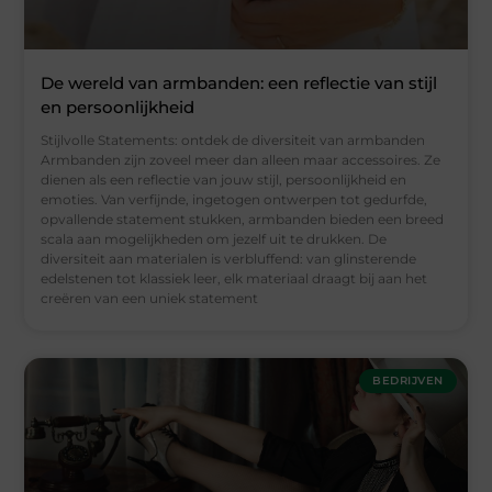
De wereld van armbanden: een reflectie van stijl
en persoonlijkheid
Stijlvolle Statements: ontdek de diversiteit van armbanden
Armbanden zijn zoveel meer dan alleen maar accessoires. Ze
dienen als een reflectie van jouw stijl, persoonlijkheid en
emoties. Van verfijnde, ingetogen ontwerpen tot gedurfde,
opvallende statement stukken, armbanden bieden een breed
scala aan mogelijkheden om jezelf uit te drukken. De
diversiteit aan materialen is verbluffend: van glinsterende
edelstenen tot klassiek leer, elk materiaal draagt bij aan het
creëren van een uniek statement
BEDRIJVEN