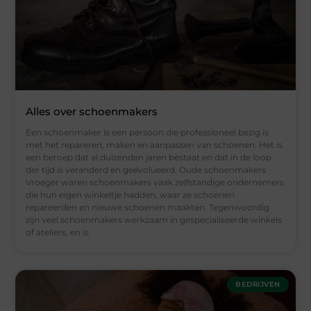
Alles over schoenmakers
Een schoenmaker is een persoon die professioneel bezig is
met het repareren, maken en aanpassen van schoenen. Het is
een beroep dat al duizenden jaren bestaat en dat in de loop
der tijd is veranderd en geëvolueerd. Oude schoenmakers
Vroeger waren schoenmakers vaak zelfstandige ondernemers
die hun eigen winkeltje hadden, waar ze schoenen
repareerden en nieuwe schoenen maakten. Tegenwoordig
zijn veel schoenmakers werkzaam in gespecialiseerde winkels
of ateliers, en is
BEDRIJVEN