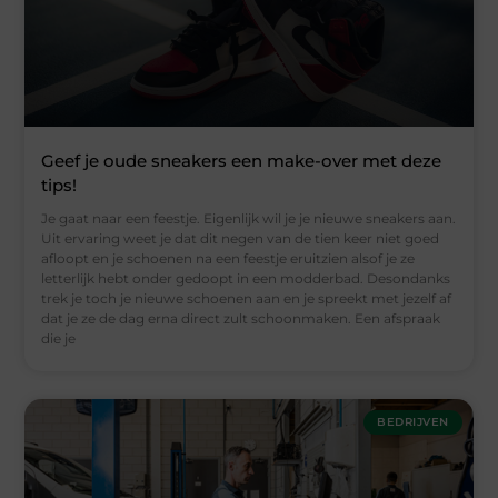
Geef je oude sneakers een make-over met deze
tips!
Je gaat naar een feestje. Eigenlijk wil je je nieuwe sneakers aan.
Uit ervaring weet je dat dit negen van de tien keer niet goed
afloopt en je schoenen na een feestje eruitzien alsof je ze
letterlijk hebt onder gedoopt in een modderbad. Desondanks
trek je toch je nieuwe schoenen aan en je spreekt met jezelf af
dat je ze de dag erna direct zult schoonmaken. Een afspraak
die je
BEDRIJVEN