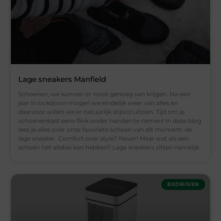
Lage sneakers Manfield
Schoenen, we kunnen er nooit genoeg van krijgen. Na een
jaar in lockdown mogen we eindelijk weer van alles en
daarvoor willen we er natuurlijk stijlvol uitzien. Tijd om je
schoenenkast eens flink onder handen te nemen! In deze blog
lees je alles over onze favoriete schoen van dit moment: de
lage sneaker. Comfort over style? Never! Maar wat als een
schoen het allebei kan hebben? Lage sneakers zitten namelijk
BEDRIJVEN