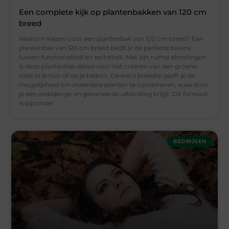
Een complete kijk op plantenbakken van 120 cm
breed
Waarom kiezen voor een plantenbak van 120 cm breed? Een
plantenbak van 120 cm breed biedt je de perfecte balans
tussen functionaliteit en esthetiek. Met zijn ruime afmetingen
is deze plantenbak ideaal voor het creëren van een groene
oase in je tuin of op je balkon. De extra breedte geeft je de
mogelijkheid om meerdere planten te combineren, waardoor
je een weelderige en gevarieerde uitstraling krijgt. Dit formaat
is bijzonder
BEDRIJVEN