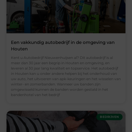
Een vakkundig autobedrijf in de omgeving van
Houten
Kent u Autobedrijf Nieuwenhuijsen al? Dit autobedrijf is al
meer dan 30 jaar een begrip in Houten en omgeving, en
leveren al 30 jaar lang kwaliteit en topservice. Het autobedrijf
in Houten kan u onder andere helpen bij het onderhoud van
uw auto, het uitvoeren van apk-keuringen en het wisselen van
winter- en zomerbanden. Wanneer uw banden zijn
omgewisseld kunnen de banden worden gestald in het
bandenhotel van het bedrijf
BEDRIJVEN