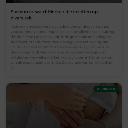
Fashion forward: Merken die inzetten op
diversiteit
In de dynamische wereld van de mode ondergaan trends
voortdurend veranderingen, en een opvallende verschuiving
die de laatste tijd plaatsvindt, is de groeiende erkenning van
diversiteit. Steeds meer merken begrijpen het belang van
inclusiviteit en richten zich specifiek op curvy vrouwen. In
deze blogpost duiken we dieper in op deze beweging en
ontdekken we welke merken voorop lopen in het omarmen
van diverse lichaamsvormen. De evolutie van curvy kleding
De
BEDRIJVEN