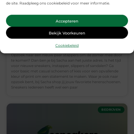
de site. Raadpleeg ons cookiebeleid voor meer informatie.
Accepteren
Bekijk Voorkeuren
Herenschoenen Sacha
Cookiebeleid
Opzoek naar een nieuw paar stappers om de zomer mee door
te komen? Dan ben je bij Sacha aan het juiste adres. Is het tijd
voor nieuwe sneakers, instapper, slippers of sandalen? Ga
voor basic met casual schoenen of kies voor een opvallende
kleur of print om een statement te maken. Waar je ook naar
opzoek bent, bij Sacha shop jij jouw favoriete herenschoenen.
Sneakers Iedereen heeft wel een paar
BEDRIJVEN