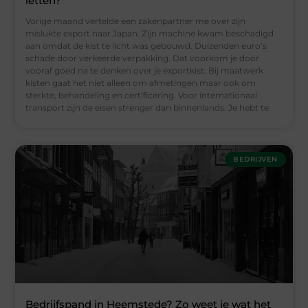
letten?
Vorige maand vertelde een zakenpartner me over zijn
mislukte export naar Japan. Zijn machine kwam beschadigd
aan omdat de kist te licht was gebouwd. Duizenden euro’s
schade door verkeerde verpakking. Dat voorkom je door
vooraf goed na te denken over je exportkist. Bij maatwerk
kisten gaat het niet alleen om afmetingen maar ook om
sterkte, behandeling en certificering. Voor internationaal
transport zijn de eisen strenger dan binnenlands. Je hebt te
BEDRIJVEN
Bedrijfspand in Heemstede? Zo weet je wat het