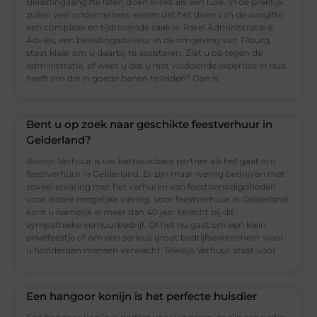
Belastingaangifte laten doen klinkt als een luxe. In de praktijk
zullen veel ondernemers weten dat het doen van de aangifte
een complexe en tijdrovende zaak is. Parel Administratie &
Advies, een belastingadviseur in de omgeving van Tilburg,
staat klaar om u daarbij te assisteren. Ziet u op tegen de
administratie, of weet u dat u niet voldoende expertise in huis
heeft om die in goede banen te leiden? Dan is
Bent u op zoek naar geschikte feestverhuur in
Gelderland?
Riwojo Verhuur is uw betrouwbare partner als het gaat om
feestverhuur in Gelderland. Er zijn maar weinig bedrijven met
zoveel ervaring met het verhuren van feestbenodigdheden
voor iedere mogelijke viering. Voor feestverhuur in Gelderland
kunt u namelijk al meer dan 40 jaar terecht bij dit
sympathieke verhuurbedrijf. Of het nu gaat om een klein
privéfeestje of om een serieus groot bedrijfsevenement waar
u honderden mensen verwacht: Riwojo Verhuur staat voor
Een hangoor konijn is het perfecte huisdier