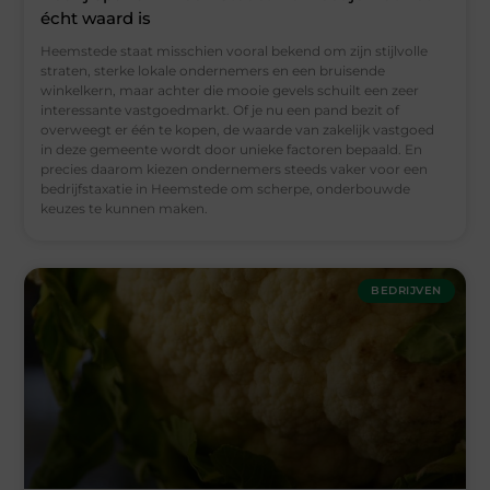
écht waard is
Heemstede staat misschien vooral bekend om zijn stijlvolle
straten, sterke lokale ondernemers en een bruisende
winkelkern, maar achter die mooie gevels schuilt een zeer
interessante vastgoedmarkt. Of je nu een pand bezit of
overweegt er één te kopen, de waarde van zakelijk vastgoed
in deze gemeente wordt door unieke factoren bepaald. En
precies daarom kiezen ondernemers steeds vaker voor een
bedrijfstaxatie in Heemstede om scherpe, onderbouwde
keuzes te kunnen maken.
BEDRIJVEN