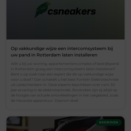
Op vakkundige wijze een intercomsysteem bij
uw pand in Rotterdam laten installeren
Wilt u bij uw woning, appartementencomplex of bedrijfspand
in Rotterdam graag een intercomsysteem laten installeren?
Bent u op zoek naar een expert die dit op vakkundige wijze
voor u doet? Dan schakelt u het best Fontein Elektrotechniek
uit Leidschendam in. Deze experts beschikken over ruim 30
jaar ervaring in de elektrotechniek. Bovendien zijn zij altijd op
de hoogte van actuele ontwikkelingen in het vakgebied, zoals
de nieuwste apparatuur. Daarom doet
BEDRIJVEN