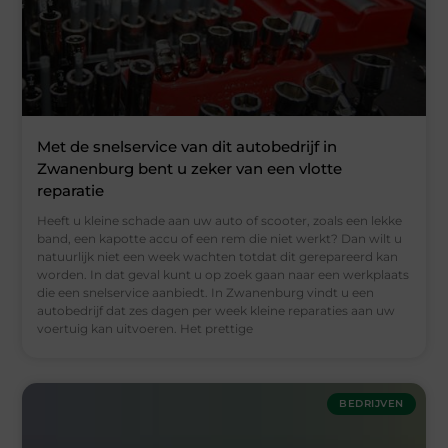
Met de snelservice van dit autobedrijf in
Zwanenburg bent u zeker van een vlotte
reparatie
Heeft u kleine schade aan uw auto of scooter, zoals een lekke
band, een kapotte accu of een rem die niet werkt? Dan wilt u
natuurlijk niet een week wachten totdat dit gerepareerd kan
worden. In dat geval kunt u op zoek gaan naar een werkplaats
die een snelservice aanbiedt. In Zwanenburg vindt u een
autobedrijf dat zes dagen per week kleine reparaties aan uw
voertuig kan uitvoeren. Het prettige
BEDRIJVEN