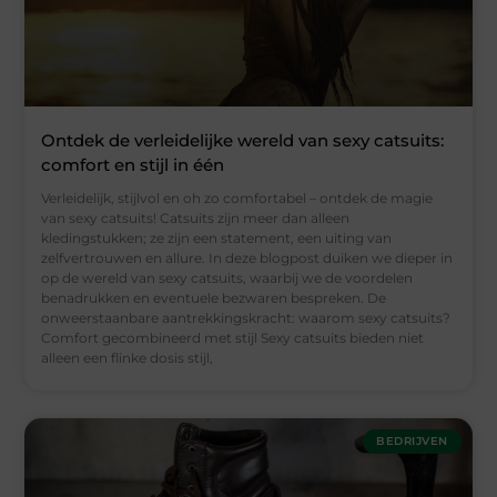
Ontdek de verleidelijke wereld van sexy catsuits:
comfort en stijl in één
Verleidelijk, stijlvol en oh zo comfortabel – ontdek de magie
van sexy catsuits! Catsuits zijn meer dan alleen
kledingstukken; ze zijn een statement, een uiting van
zelfvertrouwen en allure. In deze blogpost duiken we dieper in
op de wereld van sexy catsuits, waarbij we de voordelen
benadrukken en eventuele bezwaren bespreken. De
onweerstaanbare aantrekkingskracht: waarom sexy catsuits?
Comfort gecombineerd met stijl Sexy catsuits bieden niet
alleen een flinke dosis stijl,
BEDRIJVEN