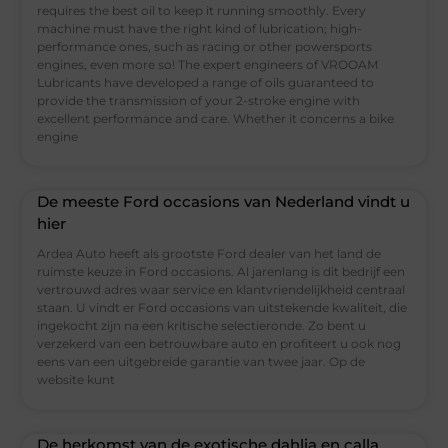
requires the best oil to keep it running smoothly. Every
machine must have the right kind of lubrication; high-
performance ones, such as racing or other powersports
engines, even more so! The expert engineers of VROOAM
Lubricants have developed a range of oils guaranteed to
provide the transmission of your 2-stroke engine with
excellent performance and care. Whether it concerns a bike
engine
De meeste Ford occasions van Nederland vindt u
hier
Ardea Auto heeft als grootste Ford dealer van het land de
ruimste keuze in Ford occasions. Al jarenlang is dit bedrijf een
vertrouwd adres waar service en klantvriendelijkheid centraal
staan. U vindt er Ford occasions van uitstekende kwaliteit, die
ingekocht zijn na een kritische selectieronde. Zo bent u
verzekerd van een betrouwbare auto en profiteert u ook nog
eens van een uitgebreide garantie van twee jaar. Op de
website kunt
De herkomst van de exotische dahlia en calla