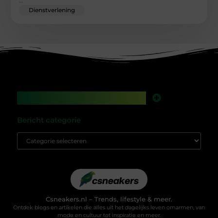
...
Dienstverlening
Main Links
Backlinks kopen in Nederland: werkt het nog, of speel je met vuur?
Geld verdienen met je website: droom of gewoon een kwestie van slim bouwen?
Bericht categorie
Csneakers.nl – Trends, lifestyle & meer.
Ontdek blogs en artikelen die alles uit het dagelijks leven omarmen, van
mode en cultuur tot inspiratie en meer.