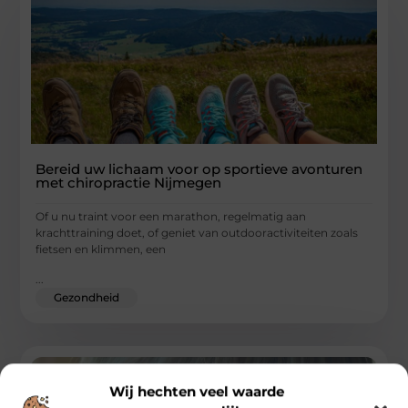
Bereid uw lichaam voor op sportieve avonturen
met chiropractie Nijmegen
Of u nu traint voor een marathon, regelmatig aan
krachttraining doet, of geniet van outdooractiviteiten zoals
fietsen en klimmen, een
...
Gezondheid
Wij hechten veel waarde