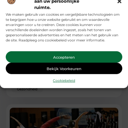
aan uw persoonlijke
ruimte.
We maken gebruik van cookies en vergelijkbare technologieën om
te begrijpen hoe u onze website gebruikt en om waardevolle
ervaringen voor u te creëren. Deze cookies kunnen voor
verschillende doeleinden worden ingezet, zoals het tonen van
gepersonaliseerde advertenties en het meten van het gebruik van
de site. Raadpleeg ons cookiebeleid voor meer informatie.
Wat bestraling doet met je haar en hoe je ermee
omgaat
Accepteren
Bestraling is een veelgebruikte behandeling bij kanker, maar
Bekijk Voorkeuren
brengt vaak bijwerkingen met zich mee die het dagelijks
leven flink kunnen
Cookiebeleid
...
Gezondheid