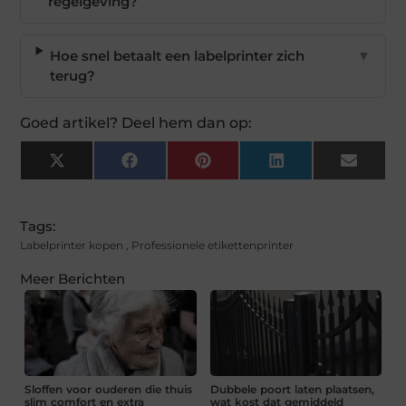
regelgeving?
Hoe snel betaalt een labelprinter zich
▼
terug?
Goed artikel? Deel hem dan op:
X
Facebook
Pinterest
LinkedIn
Email
(Twitter)
Tags:
Labelprinter kopen
,
Professionele etikettenprinter
Meer Berichten
Sloffen voor ouderen die thuis
Dubbele poort laten plaatsen,
slim comfort en extra
wat kost dat gemiddeld