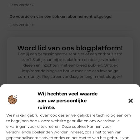
Lees verder »
De voordelen van een sokken abonnement uitgelegd
Lees verder »
Word lid van ons blogplatform!
Ben jij een gepassioneerde schrijver of een enthousiaste
lezer? Sluit je aan bij ons platform en deel je verhalen,
ideeën en inzichten met een breed publiek. Ontdek
inspirerende blogs en bouw mee aan een levendige
community. Registreer vandaag en begin met bloggen!
Meld je nu aan!
Wij hechten veel waarde
aan uw persoonlijke
ruimte.
We maken gebruik van cookies en vergelijkbare technologieën om
te begrijpen hoe u onze website gebruikt en om waardevolle
ervaringen voor u te creëren. Deze cookies kunnen voor
Gerelateerde artikelen
die u mogelijk
verschillende doeleinden worden ingezet, zoals het tonen van
interesseren
gepersonaliseerde advertenties en het meten van het gebruik van