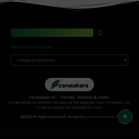
Main Links
Backlinks kopen in Nederland: werkt het nog, of speel je met vuur?
Geld verdienen met je website: droom of gewoon een kwestie van slim bouwen?
Bericht categorie
Csneakers.nl – Trends, lifestyle & meer.
Ontdek blogs en artikelen die alles uit het dagelijks leven omarmen, van
mode en cultuur tot inspiratie en meer.
@2025 All Right Reserved. Design by
www.csneakers.nl.