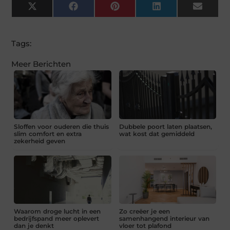
X
Facebook
Pinterest
LinkedIn
Email
(Twitter)
Tags:
Meer Berichten
Sloffen voor ouderen die thuis
Dubbele poort laten plaatsen,
slim comfort en extra
wat kost dat gemiddeld
zekerheid geven
Waarom droge lucht in een
Zo creëer je een
bedrijfspand meer oplevert
samenhangend interieur van
dan je denkt
vloer tot plafond