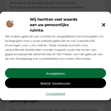
Wanneer Snelheid Belangrijker Is Dan Kosten
Bij Autosleutel Problemen Je auto start niet meer,
je autosleutel is kapot, en je hebt over twee uur
Wij hechten veel waarde
...
aan uw persoonlijke
Auto's En Motoren
ruimte.
We maken gebruik van cookies en vergelijkbare technologieën om
te begrijpen hoe u onze website gebruikt en om waardevolle
ervaringen voor u te creëren. Deze cookies kunnen voor
verschillende doeleinden worden ingezet, zoals het tonen van
gepersonaliseerde advertenties en het meten van het gebruik van
de site. Raadpleeg ons cookiebeleid voor meer informatie.
Accepteren
Bekijk Voorkeuren
Cookiebeleid
De essentiële accessoires voor jouw
aanhangwagen
Of je nu een doorgewinterde gebruiker bent of net je eerste