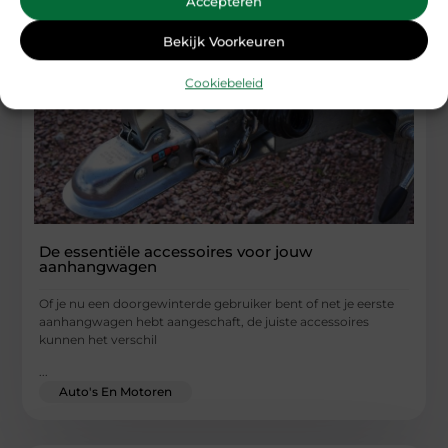
Accepteren
Bekijk Voorkeuren
Cookiebeleid
De essentiële accessoires voor jouw
aanhangwagen
Of je nu een doorgewinterde gebruiker bent of net je eerste
aanhangwagen hebt aangeschaft, de juiste accessoires
kunnen het verschil
...
Auto's En Motoren