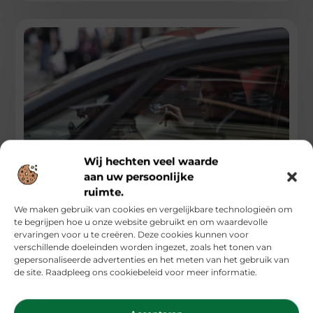
Wij hechten veel waarde
aan uw persoonlijke
De Snelste Manier Om Een Autosleutel Bij Te
ruimte.
Maken Als Je Niet Meer Kunt Starten
We maken gebruik van cookies en vergelijkbare technologieën om
te begrijpen hoe u onze website gebruikt en om waardevolle
Wanneer Snelheid Belangrijker Is Dan Kosten
ervaringen voor u te creëren. Deze cookies kunnen voor
Bij Autosleutel Problemen Je auto start niet meer,
verschillende doeleinden worden ingezet, zoals het tonen van
je autosleutel is kapot, en je hebt over twee uur
gepersonaliseerde advertenties en het meten van het gebruik van
...
de site. Raadpleeg ons cookiebeleid voor meer informatie.
Auto's En Motoren