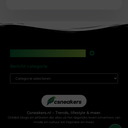
Main Links
Backlinks kopen in Nederland: werkt het nog, of speel je met vuur?
Geld verdienen met je website: droom of gewoon een kwestie van slim bouwen?
Bericht categorie
Csneakers.nl – Trends, lifestyle & meer.
Ontdek blogs en artikelen die alles uit het dagelijks leven omarmen, van
mode en cultuur tot inspiratie en meer.