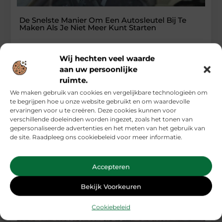
De Snelste Manier Om Een Autosleutel Bij Te
Maken Als Je Niet Meer Kunt Starten
Wanneer Snelheid Belangrijker Is Dan Kosten
Bij Autosleutel Problemen Je auto start niet meer,
Wij hechten veel waarde
je autosleutel is kapot, en je hebt over twee uur
aan uw persoonlijke
ruimte.
...
Auto's En Motoren
We maken gebruik van cookies en vergelijkbare technologieën om
te begrijpen hoe u onze website gebruikt en om waardevolle
ervaringen voor u te creëren. Deze cookies kunnen voor
verschillende doeleinden worden ingezet, zoals het tonen van
gepersonaliseerde advertenties en het meten van het gebruik van
de site. Raadpleeg ons cookiebeleid voor meer informatie.
Accepteren
Bekijk Voorkeuren
Cookiebeleid