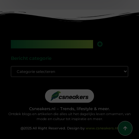
Main Links
Backlinks kopen in Nederland: werkt het nog, of speel je met vuur?
Geld verdienen met je website: droom of gewoon een kwestie van slim bouwen?
Bericht categorie
Csneakers.nl – Trends, lifestyle & meer.
Ontdek blogs en artikelen die alles uit het dagelijks leven omarmen, van
mode en cultuur tot inspiratie en meer.
@2025 All Right Reserved. Design by
www.csneakers.nl.