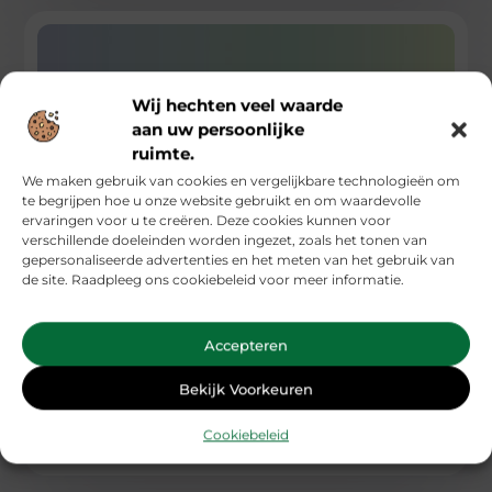
Wij hechten veel waarde
aan uw persoonlijke
ruimte.
We maken gebruik van cookies en vergelijkbare technologieën om
te begrijpen hoe u onze website gebruikt en om waardevolle
ervaringen voor u te creëren. Deze cookies kunnen voor
verschillende doeleinden worden ingezet, zoals het tonen van
gepersonaliseerde advertenties en het meten van het gebruik van
Een professional vinden via een
de site. Raadpleeg ons cookiebeleid voor meer informatie.
detacheringsbureau in de financiële
dienstverlening
Accepteren
Een ervaren detacheringsbureau in de financiële
dienstverlening vindt altijd de beste professional voor elk
project. Veel verschillende branches zijn volop
Bekijk Voorkeuren
...
Cookiebeleid
Banen En Opleidingen