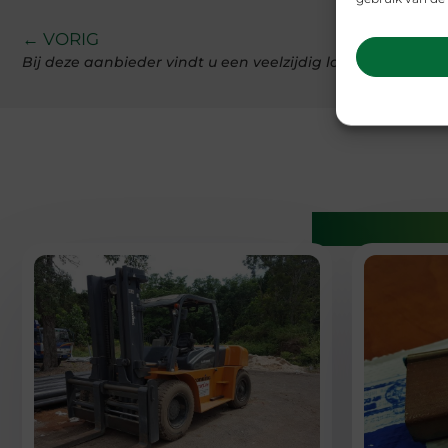
← VORIG
Bij deze aanbieder vindt u een veelzijdig logistiek platf
Gerelatee