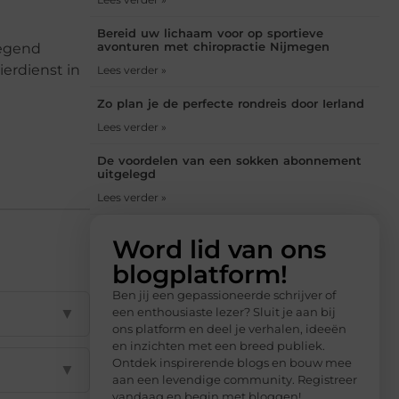
Bereid uw lichaam voor op sportieve
avonturen met chiropractie Nijmegen
wegend
ierdienst in
Lees verder »
Zo plan je de perfecte rondreis door Ierland
Lees verder »
De voordelen van een sokken abonnement
uitgelegd
Lees verder »
Word lid van ons
blogplatform!
Ben jij een gepassioneerde schrijver of
▼
een enthousiaste lezer? Sluit je aan bij
ons platform en deel je verhalen, ideeën
en inzichten met een breed publiek.
Ontdek inspirerende blogs en bouw mee
▼
aan een levendige community. Registreer
vandaag en begin met bloggen!