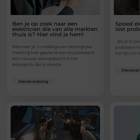
Ben je op zoek naar een
Spoed el
elektricien die van alle markten
lost pro
thuis is? Hier vind je hem!
Als je in D
Wanneer je ‘s middags een belangrijke
probleem heb
meeting heb gepland voor bijvoorbeeld
het fijn om 
een nieuwe werkopdracht is het
...
belangrijk dat je elektra
Dienstver
...
Dienstverlening