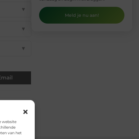
▼
Meld je nu aan!
▼
▼
Email
e website
chillende
eten van het