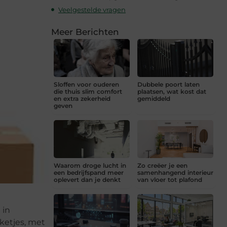
Veelgestelde vragen
Meer Berichten
Sloffen voor ouderen
Dubbele poort laten
die thuis slim comfort
plaatsen, wat kost dat
en extra zekerheid
gemiddeld
geven
Waarom droge lucht in
Zo creëer je een
een bedrijfspand meer
samenhangend interieur
oplevert dan je denkt
van vloer tot plafond
 in
ketjes, met