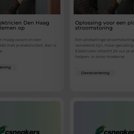
ektricien Den Haag
Oplossing voor een pl
blemen op
stroomstoring
en Haag woont en een
Een plotselinge stroomstoring
t met je elektriciteit, dan is
vervelend zijn, maar gelukkig
te
Elektricien Utrecht 24 uur je d
helpen. In onze moderne
...
lening
Dienstverlening