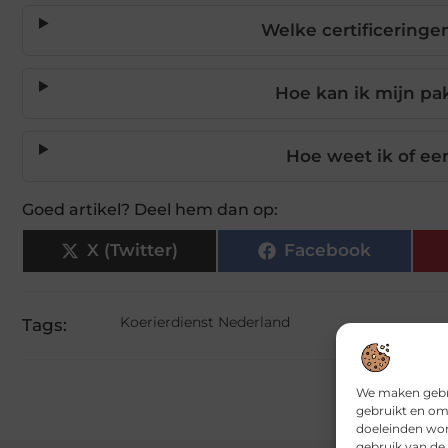
Welke certificering
Hoe kan ik mijn pak
Hoe weet ik of ee
Goed artikel? Deel hem dan op:
X (Twitter)
Facebook
Koerierdienst Nederland
Tags:
We maken gebru
gebruikt en om
doeleinden wor
gebruik van de 