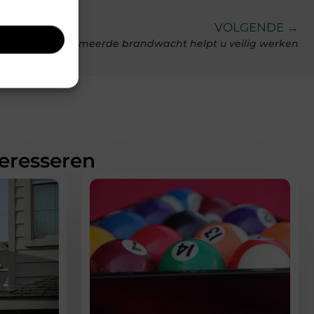
VOLGENDE →
Een rijksgediplomeerde brandwacht helpt u veilig werken
teresseren