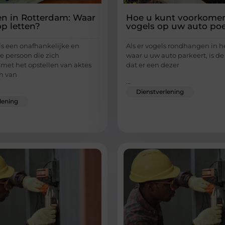
en in Rotterdam: Waar
Hoe u kunt voorkome
op letten?
vogels op uw auto po
is een onafhankelijke en
Als er vogels rondhangen in h
e persoon die zich
waar u uw auto parkeert, is de
met het opstellen van aktes
dat er een dezer
n van
...
Dienstverlening
lening