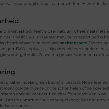
met wat voor bedrijf u moet samenwerken. Hieronder lee
arheid
nd is gevestigd, heeft u daar natuurlijk helemaal niets
n het land ligt. Als u vaak last minute transport nodig he
dag beschikbaar is en doet aan
sneltransport
. Tijdens he
olgen. BVW Logistics is bijvoorbeeld een koerierdienst 
gie wordt gebruikt. Zo weet u precies wanneer u de lev
aring
moet u kijken hoelang een bedrijf al bestaat. Hoe meer erva
t loont ook de moeite om te achterhalen of de koerierd
ormeren naar de koeriers. Een chauffeur moet een NIWO-
rt. Om de communicatie zo soepel mogelijk te laten ve
erlands spreekt.