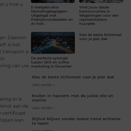
st u hoe u
5 Veelgebruikte
Vind jouw ideale
Marketingbegrippen
kantoorruimte in
Uitgelegd met
Wageningen voor een
Praktijkvoorbeelden en
representatieve
AI-inzic
huurplek
Kies de beste lichtstraat
 aan. Daarom
voor je plat dak
eft is het
t transport is
in
De perfecte synergie
tussen SEO en online
ering van uw
marketing in Deventer
Kies de beste lichtstraat voor je plat dak
Lees verder »
Krullen in topvorm met de juiste olie en
ring er is
routine
ienst aan de
Lees verder »
certificaat
Stijlvol blijven zonder iedere trend achterna
rlopen kan
te lopen
Lees verder »