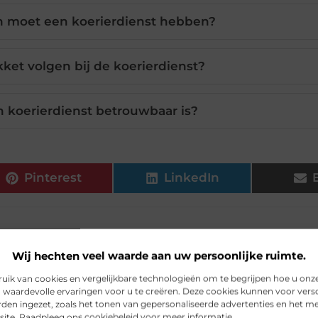
en moet een koerierdienst hebben?
ket volgen bij de koerierdienst?
n koerierdienst betrouwbaar is?
Pinterest
LinkedIn
Wij hechten veel waarde aan uw persoonlijke ruimte.
ik van cookies en vergelijkbare technologieën om te begrijpen hoe u onz
 waardevolle ervaringen voor u te creëren. Deze cookies kunnen voor vers
den ingezet, zoals het tonen van gepersonaliseerde advertenties en het m
site. Raadpleeg ons cookiebeleid voor meer informatie.