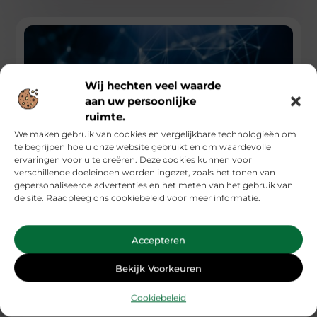
Wij hechten veel waarde
aan uw persoonlijke
ruimte.
We maken gebruik van cookies en vergelijkbare technologieën om
te begrijpen hoe u onze website gebruikt en om waardevolle
ervaringen voor u te creëren. Deze cookies kunnen voor
verschillende doeleinden worden ingezet, zoals het tonen van
Oracle Peoplesoft nu in Nederland: lees het hier.
gepersonaliseerde advertenties en het meten van het gebruik van
de site. Raadpleeg ons cookiebeleid voor meer informatie.
Eindelijk is het dan zover, Oracle Peoplesoft is in Nederland.
Om er even wat verder op in te gaan, het
Accepteren
...
Zakelijke Dienstverlening
Bekijk Voorkeuren
Cookiebeleid