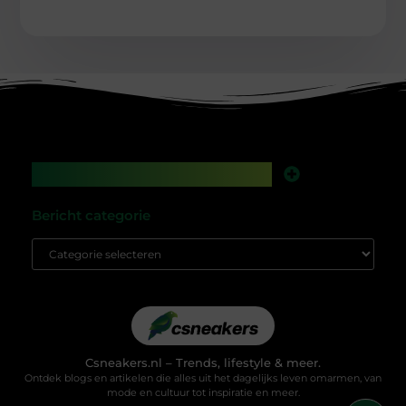
Main Links
Backlinks kopen in Nederland: werkt het nog, of speel je met vuur?
Geld verdienen met je website: droom of gewoon een kwestie van slim bouwen?
Bericht categorie
Csneakers.nl – Trends, lifestyle & meer.
Ontdek blogs en artikelen die alles uit het dagelijks leven omarmen, van
mode en cultuur tot inspiratie en meer.