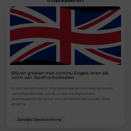
interesseren
Blijven groeien met continu Engels leren als
vorm van Jezelf ontwikkelen
In een wereld waarin internationale samenwerking steeds
vanzelfsprekender wordt, is taalvaardigheid een
doorslaggevende factor voor professioneel succes. Door
actief te
...
Zakelijke Dienstverlening