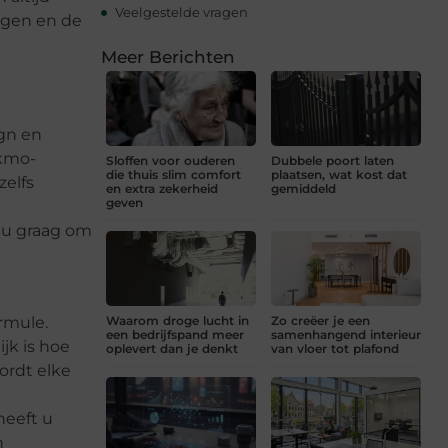
Veelgestelde vragen
ingen en de
Meer Berichten
gn en
 kmo-
Sloffen voor ouderen
Dubbele poort laten
die thuis slim comfort
plaatsen, wat kost dat
zelfs
en extra zekerheid
gemiddeld
geven
t u graag om
rmule.
Waarom droge lucht in
Zo creëer je een
een bedrijfspand meer
samenhangend interieur
jk is hoe
oplevert dan je denkt
van vloer tot plafond
wordt elke
heeft u
h