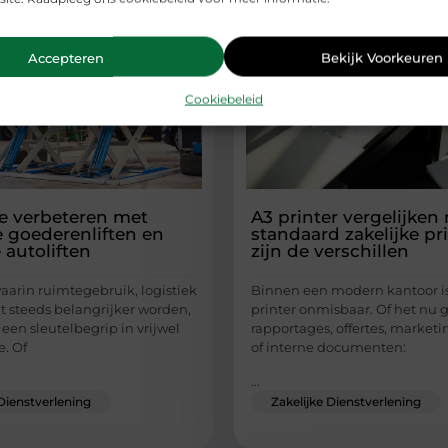
Accepteren
Bekijk Voorkeuren
Cookiebeleid
ie verbeteren met
A3 printer vergelijken
e goederenliften en
standaard zakelijke pri
autoliften
zijn de verschillen
waarin ruimtegebruik, logistiek
Binnen een modern kantoor i
it steeds belangrijker worden,
printer onmisbaar. Of het nu 
e een sleutelbegrip in vrijwel
rapportages, offertes, market
e. Of
of interne documenten:
...
 Dienstverlening
Zakelijke Dienstverlening