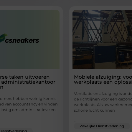
erse taken uitvoeren
Mobiele afzuiging: voo
 administratiekantoor
werkplaats een oploss
en
Ventilatie en afzuiging is ond
nemers hebben weinig kennis
de richtlijnen voor een gezon
ed van accountancy en vinden
werkplaats. Als uw werknemers
 lastig om administratieve en
schone lucht kunnen
...
Zakelijke Dienstverlening
 Dienstverlening