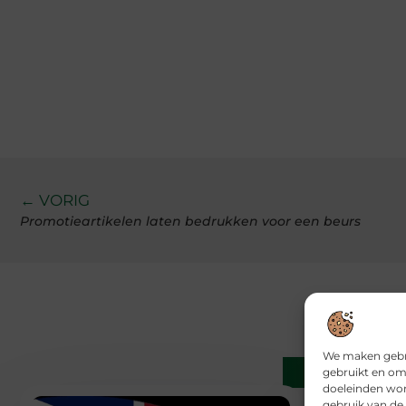
← VORIG
Promotieartikelen laten bedrukken voor een beurs
We maken gebru
Gerelatee
gebruikt en om
doeleinden wor
gebruik van de 