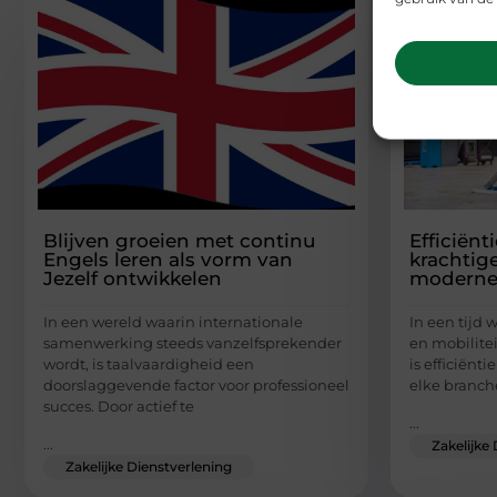
Blijven groeien met continu
Efficiënt
Engels leren als vorm van
krachtig
Jezelf ontwikkelen
moderne 
In een wereld waarin internationale
In een tijd 
samenwerking steeds vanzelfsprekender
en mobilite
wordt, is taalvaardigheid een
is efficiënti
doorslaggevende factor voor professioneel
elke branch
succes. Door actief te
...
...
Zakelijke
Zakelijke Dienstverlening