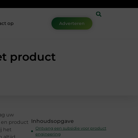
act op
Adverteren
et product
aag uw
Inhoudsopgave
 en product
Ontvang een subsidie voor product
ij het
engineering
 altijd