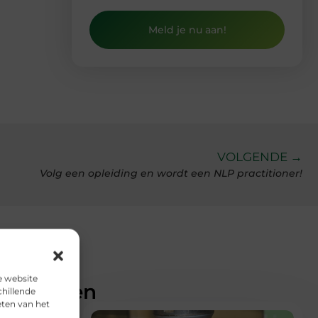
Meld je nu aan!
VOLGENDE →
Volg een opleiding en wordt een NLP practitioner!
e website
teresseren
chillende
eten van het