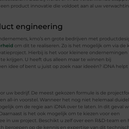
 u een product innovatie die voldoet aan al uw verwacht
duct engineering
ndernemers, kmo’s en grote bedrijven met productdesi
rheid
om dit te realiseren. Zo is het mogelijk om via de
atieproject. Hierbij is het voor kleinere ondernemingen 
e krijgen. U heeft dus alleen maar te winnen bij
een idee of bent u juist op zoek naar ideeën? iDNA help
r uw bedrijf. De meest gekozen formule is de projectfo
en all-in voorstel. Wanneer het nog niet helemaal duideli
ogelijk om de regie aan iDNA over te laten. In dit geval 
aarnaast is het ook mogelijk om te kiezen voor een
ee in uw project. Beschikt u zelf over een R&D-team en 
zich beroepen op de kennis en expertise van dit technisc