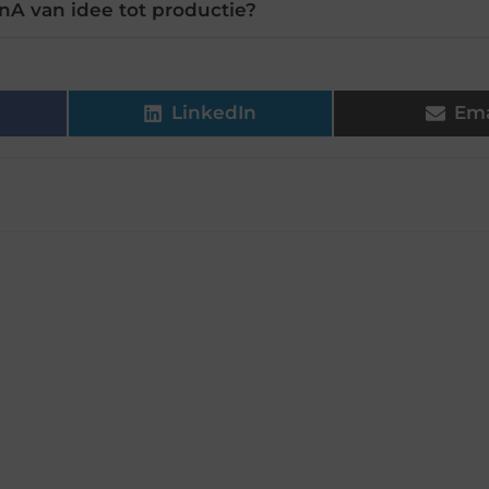
nA van idee tot productie?
LinkedIn
Ema