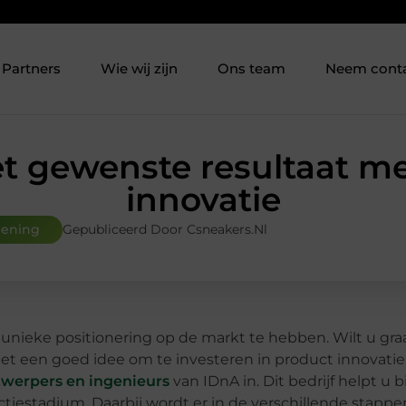
Partners
Wie wij zijn
Ons team
Neem cont
t gewenste resultaat m
innovatie
lening
Gepubliceerd Door Csneakers.nl
 unieke positionering op de markt te hebben. Wilt u gr
t een goed idee om te investeren in product innovatie
werpers en ingenieurs
van IDnA in. Dit bedrijf helpt u b
ctiestadium. Daarbij wordt er in de verschillende stappen