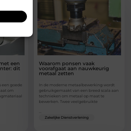
 met een
Waarom ponsen vaak
nter: dit
voorafgaat aan nauwkeurig
metaal zetten
s een goede
In de moderne metaalbewerking wordt
gaat om
gebruikgemaakt van een breed scala aan
ingmateriaal
technieken om metaal op maat te
bewerken. Twee veelgebruikte
...
Zakelijke Dienstverlening