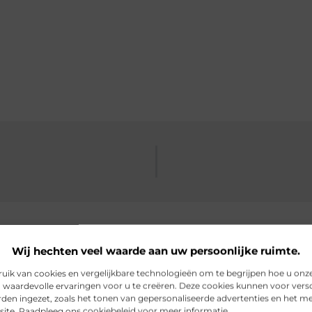
Wij hechten veel waarde aan uw persoonlijke ruimte.
ik van cookies en vergelijkbare technologieën om te begrijpen hoe u onz
rde artikelen
die u mogelijk in
 waardevolle ervaringen voor u te creëren. Deze cookies kunnen voor vers
den ingezet, zoals het tonen van gepersonaliseerde advertenties en het m
site. Raadpleeg ons cookiebeleid voor meer informatie.