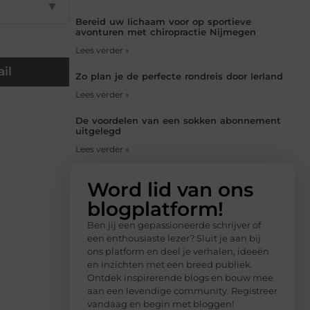
▼
Bereid uw lichaam voor op sportieve
avonturen met chiropractie Nijmegen
Lees verder »
il
Zo plan je de perfecte rondreis door Ierland
Lees verder »
De voordelen van een sokken abonnement
uitgelegd
Lees verder »
Word lid van ons
blogplatform!
Ben jij een gepassioneerde schrijver of
een enthousiaste lezer? Sluit je aan bij
ons platform en deel je verhalen, ideeën
en inzichten met een breed publiek.
Ontdek inspirerende blogs en bouw mee
aan een levendige community. Registreer
vandaag en begin met bloggen!