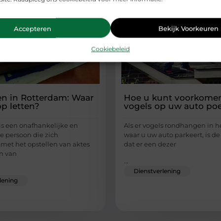
Accepteren
Bekijk Voorkeuren
Cookiebeleid
en in Rotterdam: Waar
Hoe u kunt voorkome
op letten?
vogels op uw auto po
is een onafhankelijke en
Als er vogels rondhangen in h
e persoon die zich
waar u uw auto parkeert, is de
met het opstellen van aktes
dat er een dezer
n van
...
Dienstverlening
lening