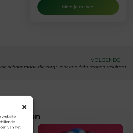
Meld je nu aan!
VOLGENDE →
nele schoonmaak die zorgt voor een écht schoon resultaat
teresseren
e website
chillende
eten van het