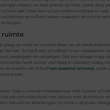
plossingen maken uw kast precies op maat, zodat deze per
n schuin dak? Door een schuin plafond ontstaat er vaak
en echter een schuifkast maken waardoor de ruimte opt
 te bergen.
e ruimte
t graag op maat en voorzien deze van de ideale kastinri
van de kast. Zo heeft een schuifkast in een slaapkamer v
kunt wegleggen en ophangen. Ook een spiegel mag ni
oorruimte heeft echter veel lades en planken nodig, om
en de experts van Schuiff
een passend ontwerp
, zodat 
nieuwe kast.
kiezen. Gaat u voor een klassieke look met houten schui
? Ook een schuifdeurkast met deuren met aluminium oml
aten, kleuren en afwerkingen. Zo vindt u altijd een desig