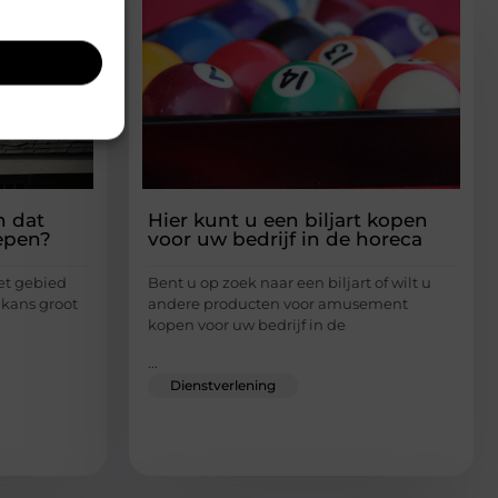
n dat
Hier kunt u een biljart kopen
epen?
voor uw bedrijf in de horeca
et gebied
Bent u op zoek naar een biljart of wilt u
 kans groot
andere producten voor amusement
kopen voor uw bedrijf in de
...
Dienstverlening