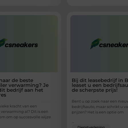
naar de beste
Bij dit leasebedrijf in 
ler verwarming? Je
leaset u een bedrijfsa
dit bedrijf aan het
de scherpste prijs!
res
Bent u op zoek naar een nieu
nieke kracht van een
bedrijfsauto, maar schrikt u 
 verwarming al? Dit is een
prijzen? Het is een optie om
eem om op succesvolle wijze
...
Dienstverlening