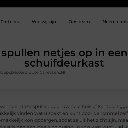
Partners
Wie wij zijn
Ons team
Neem cont
spullen netjes op in ee
schuifdeurkast
Gepubliceerd Door Csneakers.nl
 wanneer deze spullen door uw hele huis of kantoor ligge
kkelijk vinden wat u zoekt en kunt door de rommel zelf
gemakkelijk kon opbergen, zodat ze uit het zicht zijn, maa
ast is dan een ideale oplossing. In zo’n kast kunt u
al 