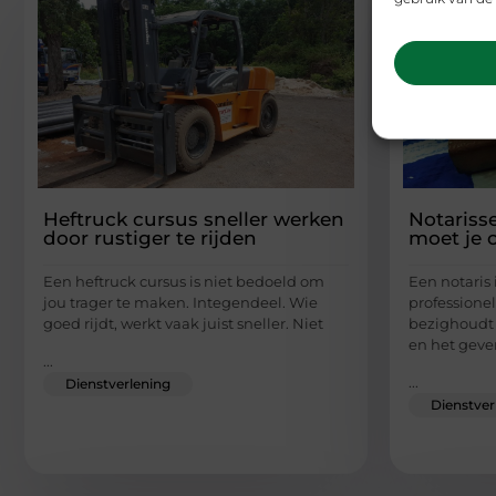
Heftruck cursus sneller werken
Notariss
door rustiger te rijden
moet je 
Een heftruck cursus is niet bedoeld om
Een notaris 
jou trager te maken. Integendeel. Wie
professionel
goed rijdt, werkt vaak juist sneller. Niet
bezighoudt 
en het geve
...
...
Dienstverlening
Dienstver