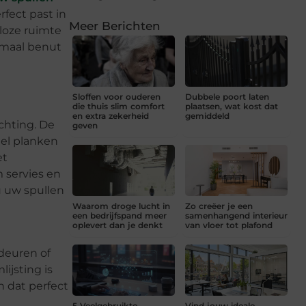
fect past in
Meer Berichten
 loze ruimte
imaal benut
Sloffen voor ouderen
Dubbele poort laten
die thuis slim comfort
plaatsen, wat kost dat
en extra zekerheid
gemiddeld
chting. De
geven
eel planken
et
 servies en
u uw spullen
Waarom droge lucht in
Zo creëer je een
een bedrijfspand meer
samenhangend interieur
oplevert dan je denkt
van vloer tot plafond
fdeuren of
ijsting is
n dat perfect
5 Veelgebruikte
Vind jouw ideale