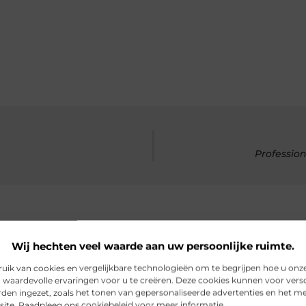
Professio
Wij hechten veel waarde aan uw persoonlijke ruimte.
rde artikelen
die u mogelijk in
ik van cookies en vergelijkbare technologieën om te begrijpen hoe u onz
 waardevolle ervaringen voor u te creëren. Deze cookies kunnen voor vers
den ingezet, zoals het tonen van gepersonaliseerde advertenties en het m
site. Raadpleeg ons cookiebeleid voor meer informatie.