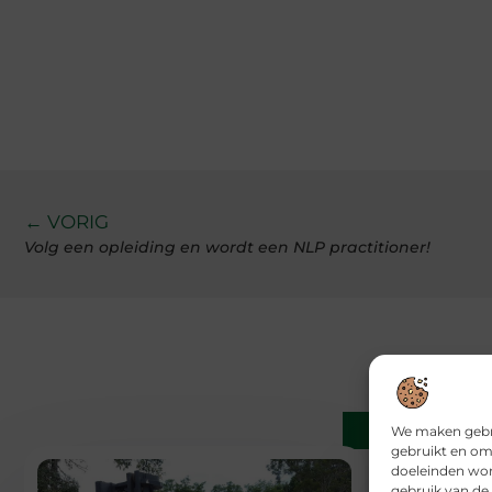
← VORIG
Volg een opleiding en wordt een NLP practitioner!
Gerelatee
We maken gebru
gebruikt en om
doeleinden wor
gebruik van de 