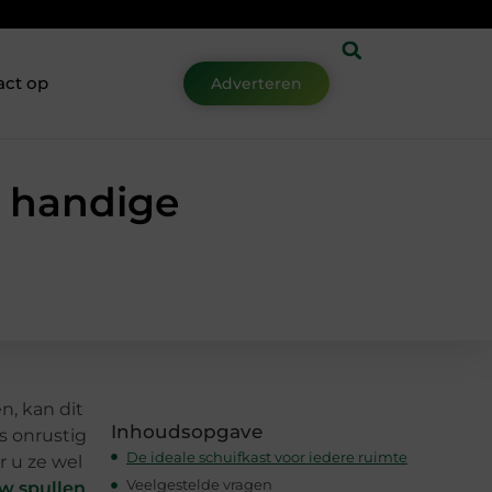
act op
Adverteren
n handige
n, kan dit
Inhoudsopgave
s onrustig
De ideale schuifkast voor iedere ruimte
r u ze wel
Veelgestelde vragen
uw spullen