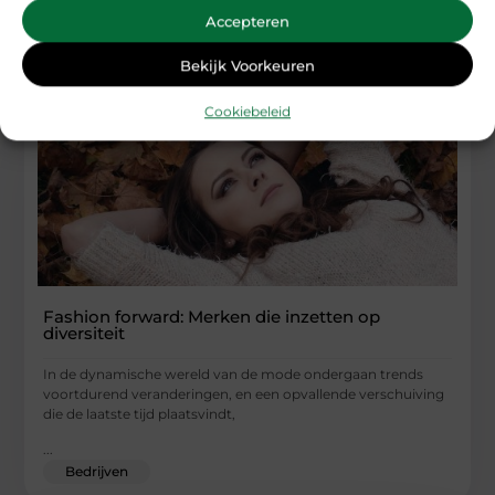
Accepteren
Bekijk Voorkeuren
Cookiebeleid
Fashion forward: Merken die inzetten op
diversiteit
In de dynamische wereld van de mode ondergaan trends
voortdurend veranderingen, en een opvallende verschuiving
die de laatste tijd plaatsvindt,
...
Bedrijven