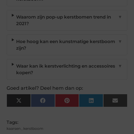
Waarom zijn pop-up kerstbomen trend in
▼
2021?
Hoe hoog kan een kunstmatige kerstboom
▼
zijn?
Waar kan ik kerstverlichting en accessoires
▼
kopen?
Goed artikel? Deel hem dan op:
X
Facebook
Pinterest
LinkedIn
Email
(Twitter)
Tags:
kaarsen
,
kerstboom