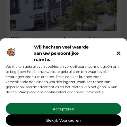
Wilt u een nieuw product op de markt brengen
met hulp van een ontwerpbureau?
Wij hechten veel waarde
aan uw persoonlijke
Wanneer u een nieuw product op de markt wilt brengen met
hulp van een ontwerpbureau, dan is het verstandig om
ruimte.
We maken gebruik van cookies en vergelijkbare technologieën om
...
te begrijpen hoe u onze website gebruikt en om waardevolle
Industrie
ervaringen voor u te creëren. Deze cookies kunnen voor
verschillende doeleinden worden ingezet, zoals het tonen van
gepersonaliseerde advertenties en het meten van het gebruik van
de site. Raadpleeg ons cookiebeleid voor meer informatie.
Accepteren
Bekijk Voorkeuren