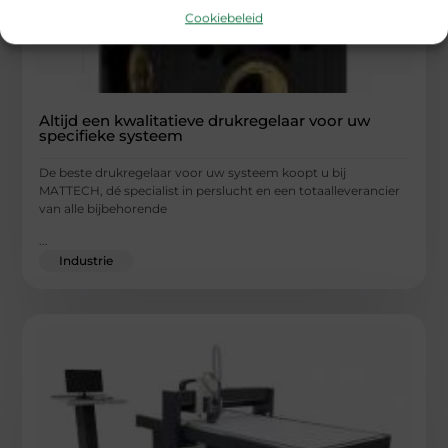
Cookiebeleid
Altijd een kwalitatieve drukregelaar voor uw
specifieke systeem
De beste drukregelaar voor uw systeem koopt u bij
MATTECH, dé specialist in perslucht en een totaalleverancier
van alle bijbehorende
...
Industrie