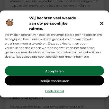
Wanneer u een nieuw product op de markt wilt brengen met
hulp van een ontwerpbureau, dan is het verstandig om
...
Wij hechten veel waarde
Industrie
aan uw persoonlijke
ruimte.
We maken gebruik van cookies en vergelijkbare technologieën om
te begrijpen hoe u onze website gebruikt en om waardevolle
ervaringen voor u te creëren. Deze cookies kunnen voor
verschillende doeleinden worden ingezet, zoals het tonen van
gepersonaliseerde advertenties en het meten van het gebruik van
de site. Raadpleeg ons cookiebeleid voor meer informatie.
Accepteren
Bekijk Voorkeuren
Cookiebeleid
Altijd een kwalitatieve drukregelaar voor uw
specifieke systeem
De beste drukregelaar voor uw systeem koopt u bij