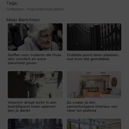
Tags:
Golfplaten
,
Polycarbonaat platen
Meer Berichten
Sloffen voor ouderen die thuis
Dubbele poort laten plaatsen,
slim comfort en extra
wat kost dat gemiddeld
zekerheid geven
Waarom droge lucht in een
Zo creëer je een
bedrijfspand meer oplevert
samenhangend interieur van
dan je denkt
vloer tot plafond