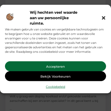
...
Groothandel
Wij hechten veel waarde
aan uw persoonlijke
ruimte.
We maken gebruik van cookies en vergelijkbare technologieën om
te begrijpen hoe u onze website gebruikt en om waardevolle
ervaringen voor u te creëren. Deze cookies kunnen voor
verschillende doeleinden worden ingezet, zoals het tonen van
gepersonaliseerde advertenties en het meten van het gebruik van
de site. Raadpleeg ons cookiebeleid voor meer informatie.
Accepteren
Bekijk Voorkeuren
Schaf een display koelkast of gekoelde
werkbank aan bij een gerenommeerd bedrijf
Cookiebeleid
Wilt u graag een display koelkast en/of gekoelde werkbank
aanschaffen bij een ervaren specialist? In dit geval bent u bij
...